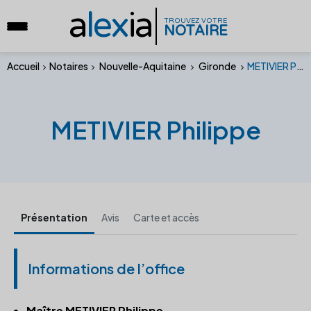
a
lex
ia
TROUVEZ VOTRE
NOTAIRE
Accueil
Notaires
Nouvelle-Aquitaine
Gironde
METIVIER Philippe
METIVIER Philippe
Présentation
Avis
Carte et accès
Informations de l’office
Maître METIVIER Philippe