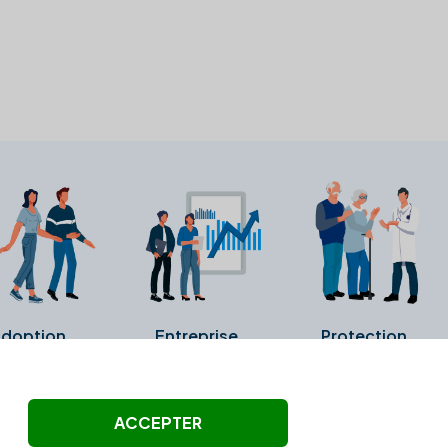
doption
Entreprise
Protection
ollectés ni été vérifiés par Alexia.fr.
ACCEPTER