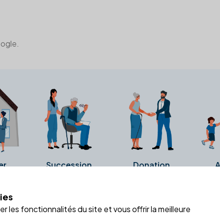
oogle.
er
Succession
Donation
A
ies
a fiche Google Business de l'office notarial. Ils n'ont ni été c
 les fonctionnalités du site et vous offrir la meilleure