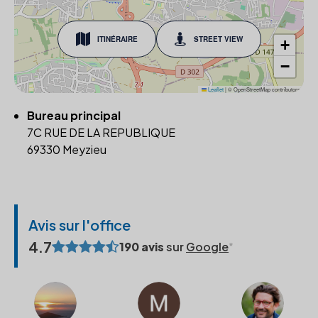
ITINÉRAIRE
STREET VIEW
+
−
Leaflet
|
© OpenStreetMap contributors
Bureau principal
7C RUE DE LA REPUBLIQUE
69330 Meyzieu
Avis sur l'office
4.7
190 avis
sur
Google