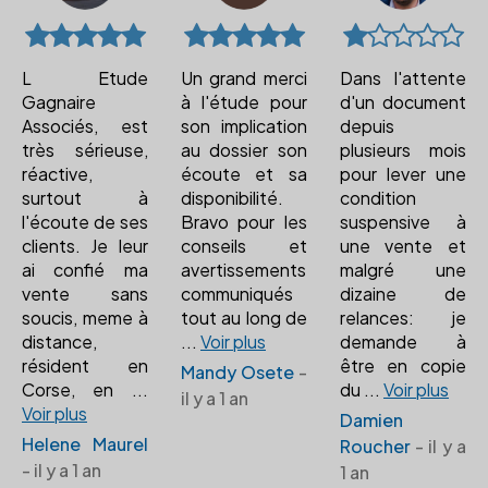
L Etude
Un grand merci
Dans l'attente
Gagnaire
à l'étude pour
d'un document
Associés, est
son implication
depuis
très sérieuse,
au dossier son
plusieurs mois
réactive,
écoute et sa
pour lever une
surtout à
disponibilité.
condition
l'écoute de ses
Bravo pour les
suspensive à
clients. Je leur
conseils et
une vente et
ai confié ma
avertissements
malgré une
vente sans
communiqués
dizaine de
soucis, meme à
tout au long de
relances: je
distance,
...
Voir plus
demande à
résident en
être en copie
Mandy Osete
-
Corse, en
...
du
...
Voir plus
il y a 1 an
Voir plus
Damien
Helene Maurel
Roucher
- il y a
- il y a 1 an
1 an