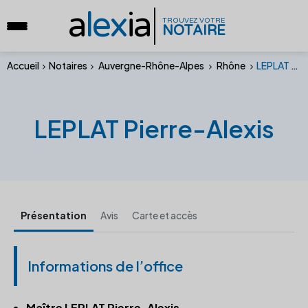
a
lex
ia
TROUVEZ VOTRE
NOTAIRE
Accueil
Notaires
Auvergne-Rhône-Alpes
Rhône
LEPLAT Pierre-Alexis
LEPLAT Pierre-Alexis
Présentation
Avis
Carte et accès
Informations de l’office
Maître LEPLAT Pierre-Alexis