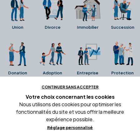
Union
Divorce
Immobilier
Succession
Donation
Adoption
Entreprise
Protection
CONTINUER SANS ACCEPTER
Ces avis proviennent directement de la fiche Google
Votre choix concernant
les cookies
Business de l'office notarial. Ils n'ont ni été collectés ni
Nous utilisons des cookies pour optimiser les
été vérifiés par Alexia.fr.
fonctionnalités du site et vous offrir la meilleure
expérience possible.
Réglage personnalisé
Conditions générales d'utilisation
Mentions légales