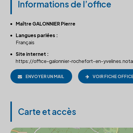
Informations de l’office
Maître GALONNIER Pierre
Langues parlées :
Français
Site internet :
https://office-galonnier-rochefort-en-yvelines.notai
ENVOYER UN MAIL
VOIR FICHE OFFIC
Carte et accès