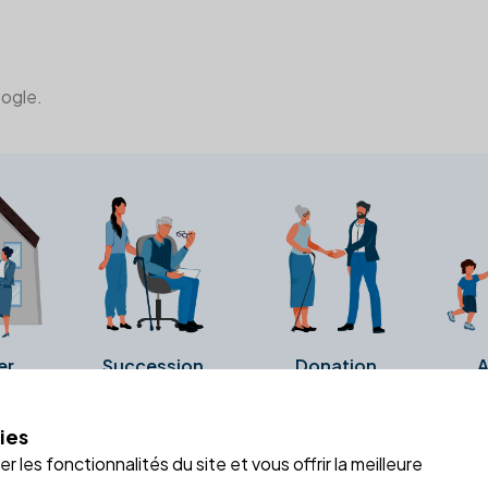
oogle.
er
Succession
Donation
A
ies
a fiche Google Business de l'office notarial. Ils n'ont ni été c
 les fonctionnalités du site et vous offrir la meilleure