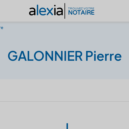
a
lex
ia
TROUVEZ VOTRE
NOTAIRE
re
GALONNIER Pierre