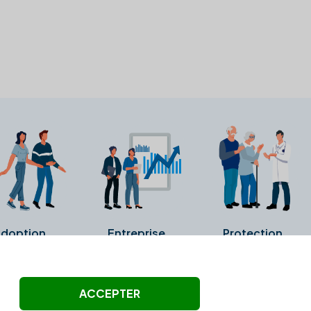
doption
Entreprise
Protection
ollectés ni été vérifiés par Alexia.fr.
ACCEPTER