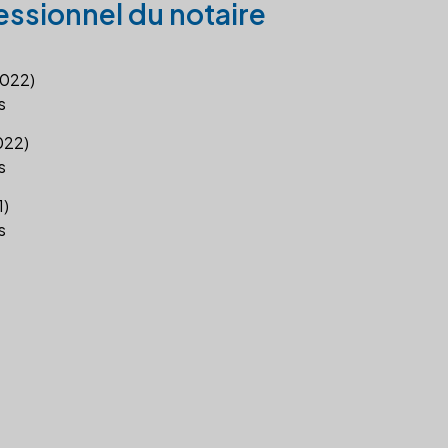
essionnel du notaire
2022)
s
2022)
s
1)
s