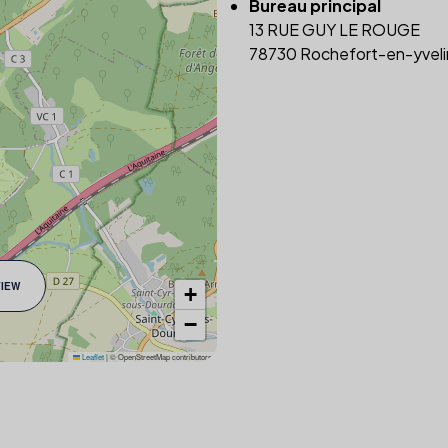
Bureau principal
13 RUE GUY LE ROUGE
78730 Rochefort-en-yveli
VIEW
+
−
Leaflet
|
© OpenStreetMap contributors