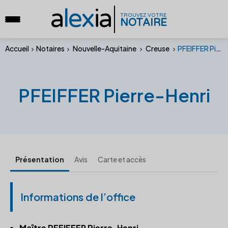
a
lex
ia
TROUVEZ VOTRE
NOTAIRE
Accueil
Notaires
Nouvelle-Aquitaine
Creuse
PFEIFFER Pierre-Henri
PFEIFFER Pierre-Henri
Présentation
Avis
Carte et accès
Informations de l’office
Maître PFEIFFER Pierre-Henri