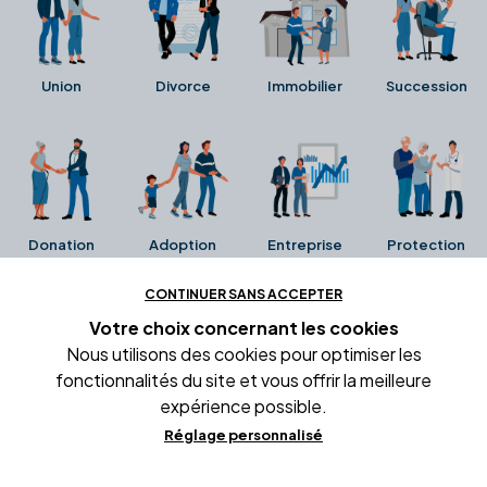
Union
Divorce
Immobilier
Succession
Donation
Adoption
Entreprise
Protection
CONTINUER SANS ACCEPTER
Ces avis proviennent directement de la fiche Google
Votre choix concernant
les cookies
Business de l'office notarial. Ils n'ont ni été collectés ni
Nous utilisons des cookies pour optimiser les
été vérifiés par Alexia.fr.
fonctionnalités du site et vous offrir la meilleure
expérience possible.
Réglage personnalisé
Conditions générales d'utilisation
Mentions légales