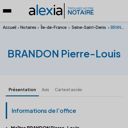
a
lex
ia
TROUVEZ VOTRE
NOTAIRE
Accueil
Notaires
Île-de-France
Seine-Saint-Denis
BRANDON Pierre-Louis
BRANDON Pierre-Louis
Présentation
Avis
Carte et accès
Informations de l’office
Maître BRANDON Pierre-Louis