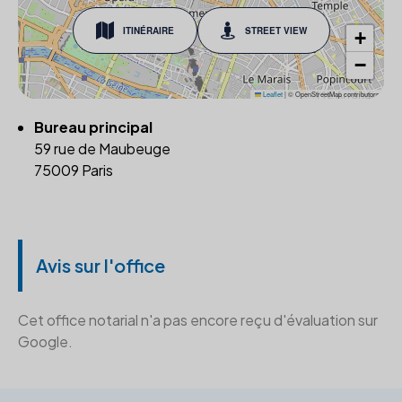
ITINÉRAIRE
STREET VIEW
+
−
Leaflet
|
© OpenStreetMap contributors
Bureau principal
59 rue de Maubeuge
75009 Paris
Avis sur l'office
Cet office notarial n'a pas encore reçu d'évaluation sur
Google.