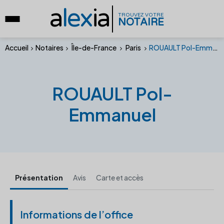
a
lex
ia
TROUVEZ VOTRE
NOTAIRE
Accueil
Notaires
Île-de-France
Paris
ROUAULT Pol-Emmanuel
ROUAULT Pol-
Emmanuel
Présentation
Avis
Carte et accès
Informations de l’office