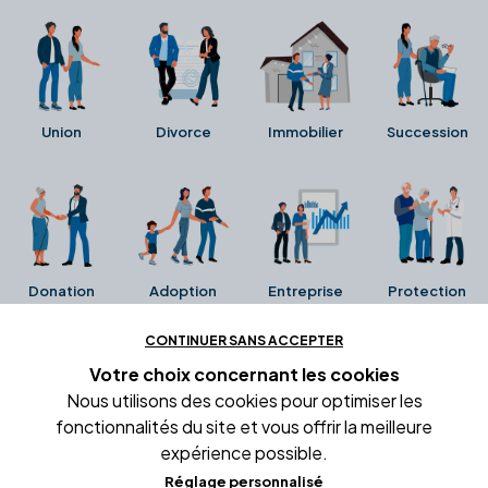
Union
Divorce
Immobilier
Succession
Donation
Adoption
Entreprise
Protection
CONTINUER SANS ACCEPTER
Ces avis proviennent directement de la fiche Google
Votre choix concernant
les cookies
Business de l'office notarial. Ils n'ont ni été collectés ni
Nous utilisons des cookies pour optimiser les
été vérifiés par Alexia.fr.
fonctionnalités du site et vous offrir la meilleure
expérience possible.
Réglage personnalisé