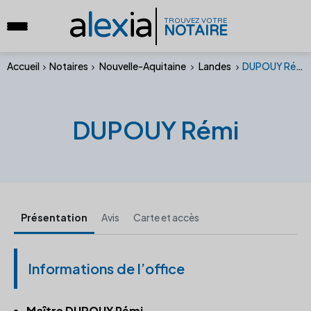
a
lex
ia
TROUVEZ VOTRE
NOTAIRE
Accueil
Notaires
Nouvelle-Aquitaine
Landes
DUPOUY Rémi
DUPOUY Rémi
Présentation
Avis
Carte et accès
Informations de l’office
Maître DUPOUY Rémi