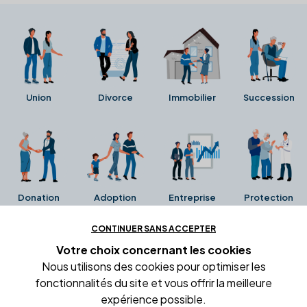
Union
Divorce
Immobilier
Succession
Donation
Adoption
Entreprise
Protection
CONTINUER SANS ACCEPTER
Ces avis proviennent directement de la fiche Google
Votre choix concernant
les cookies
Business de l'office notarial. Ils n'ont ni été collectés ni
Nous utilisons des cookies pour optimiser les
été vérifiés par Alexia.fr.
fonctionnalités du site et vous offrir la meilleure
expérience possible.