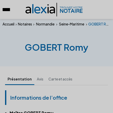
a
lex
ia
TROUVEZ VOTRE
NOTAIRE
Accueil
Notaires
Normandie
Seine-Maritime
GOBERT Romy
GOBERT Romy
Présentation
Avis
Carte et accès
Informations de l’office
Maître GOBERT Romy