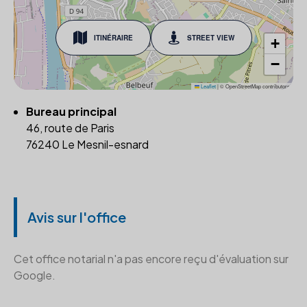
ITINÉRAIRE
STREET VIEW
+
−
Leaflet
|
© OpenStreetMap contributors
Bureau principal
46, route de Paris
76240 Le Mesnil-esnard
Avis sur l'office
Cet office notarial n'a pas encore reçu d'évaluation sur
Google.