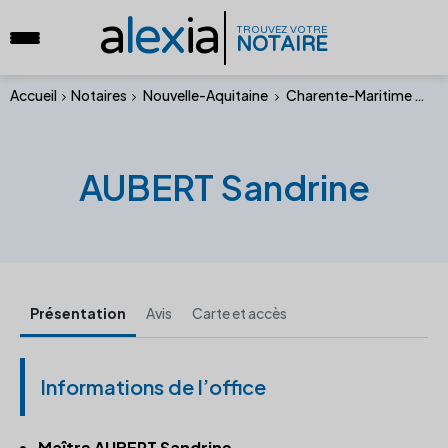
a
lex
ia
TROUVEZ VOTRE
NOTAIRE
Accueil
Notaires
Nouvelle-Aquitaine
Charente-Maritime
AU
AUBERT Sandrine
Présentation
Avis
Carte et accès
Informations de l’office
Maître AUBERT Sandrine