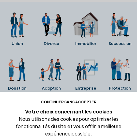
Union
Divorce
Immobilier
Succession
Donation
Adoption
Entreprise
Protection
CONTINUER SANS ACCEPTER
Ces avis proviennent directement de la fiche Google
Votre choix concernant
les cookies
Business de l'office notarial. Ils n'ont ni été collectés ni
Nous utilisons des cookies pour optimiser les
été vérifiés par Alexia.fr.
fonctionnalités du site et vous offrir la meilleure
expérience possible.