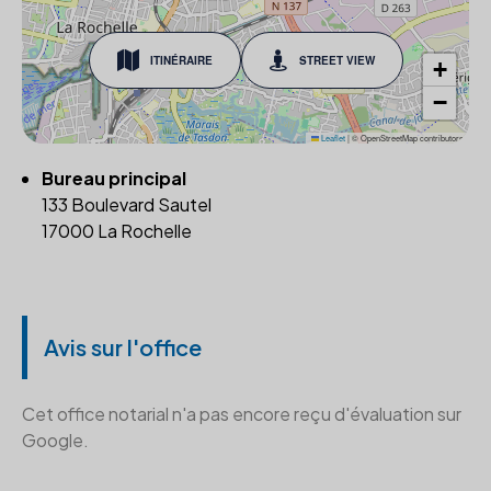
ITINÉRAIRE
STREET VIEW
+
−
Leaflet
|
© OpenStreetMap contributors
Bureau principal
133 Boulevard Sautel
17000 La Rochelle
Avis sur l'office
Cet office notarial n'a pas encore reçu d'évaluation sur
Google.