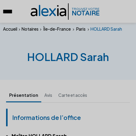
a
lex
ia
TROUVEZ VOTRE
NOTAIRE
Accueil
Notaires
Île-de-France
Paris
HOLLARD Sarah
HOLLARD Sarah
Présentation
Avis
Carte et accès
Informations de l’office
Maître HOLLARD Sarah