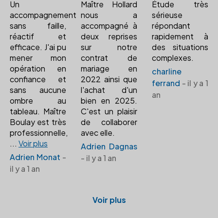
Un
Maître Hollard
Étude très
accompagnement
nous a
sérieuse
sans faille,
accompagné à
répondant
réactif et
deux reprises
rapidement à
efficace. J'ai pu
sur notre
des situations
mener mon
contrat de
complexes.
opération en
mariage en
charline
confiance et
2022 ainsi que
ferrand
- il y a 1
sans aucune
l'achat d'un
an
ombre au
bien en 2025.
tableau. Maître
C'est un plaisir
Boulay est très
de collaborer
professionnelle,
avec elle.
...
Voir plus
Adrien Dagnas
Adrien Monat
-
- il y a 1 an
il y a 1 an
Voir plus