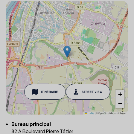
ITINÉRAIRE
STREET VIEW
+
−
Leaflet
|
© OpenStreetMap contributors
Bureau principal
82 A Boulevard Pierre Tézier