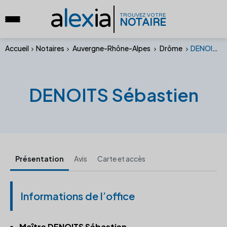
a
lex
ia
TROUVEZ VOTRE
NOTAIRE
Accueil
Notaires
Auvergne-Rhône-Alpes
Drôme
DENOITS Sébastien
DENOITS Sébastien
Présentation
Avis
Carte et accès
Informations de l’office
Maître DENOITS Sébastien