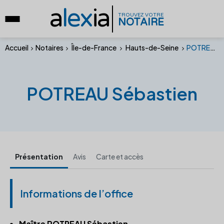
a
lex
ia
TROUVEZ VOTRE
NOTAIRE
Accueil
Notaires
Île-de-France
Hauts-de-Seine
POTREAU Sébastien
POTREAU Sébastien
Présentation
Avis
Carte et accès
Informations de l’office
Maître POTREAU Sébastien