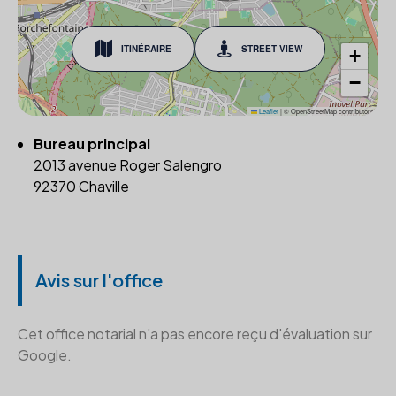
ITINÉRAIRE
STREET VIEW
+
−
Leaflet
|
© OpenStreetMap contributors
Bureau principal
2013 avenue Roger Salengro
92370 Chaville
Avis sur l'office
Cet office notarial n'a pas encore reçu d'évaluation sur
Google.