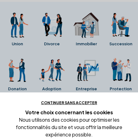
Union
Divorce
Immobilier
Succession
Donation
Adoption
Entreprise
Protection
CONTINUER SANS ACCEPTER
Ces avis proviennent directement de la fiche Google
Votre choix concernant
les cookies
Business de l'office notarial. Ils n'ont ni été collectés ni
Nous utilisons des cookies pour optimiser les
été vérifiés par Alexia.fr.
fonctionnalités du site et vous offrir la meilleure
expérience possible.