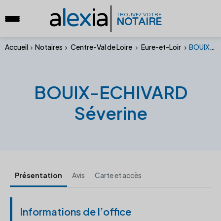
a
lex
ia
TROUVEZ VOTRE
NOTAIRE
Accueil
Notaires
Centre-Val de Loire
Eure-et-Loir
BOUIX-ECHIVARD Séverine
BOUIX-ECHIVARD
Séverine
Présentation
Avis
Carte et accès
Informations de l’office