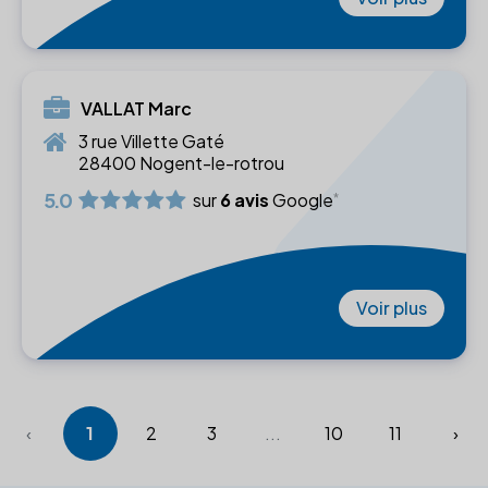
VALLAT Marc
3 rue Villette Gaté
28400 Nogent-le-rotrou
5.0
sur
6 avis
Google
Voir plus
‹
1
2
3
...
10
11
›