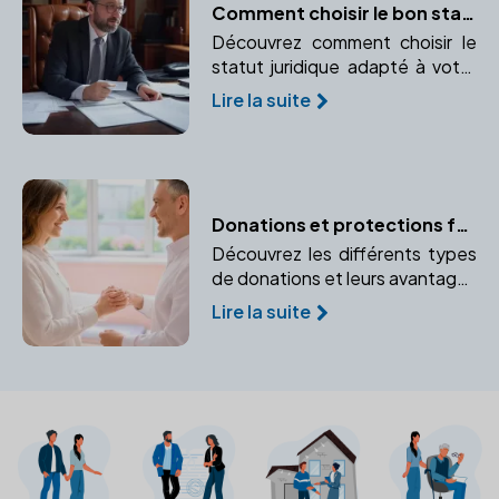
concernées.
Comment choisir le bon statut juridique pour votre entreprise avec l'aide d'un notaire
Découvrez comment choisir le
statut juridique adapté à votre
entreprise avec l'aide d'un
Lire la suite
notaire.
Donations et protections familiales : les conseils du notaire
Découvrez les différents types
de donations et leurs avantages
pour protéger votre famille. Un
Lire la suite
notaire peut vous aider à
sécuriser l'avenir de vos
bénéficiaires.