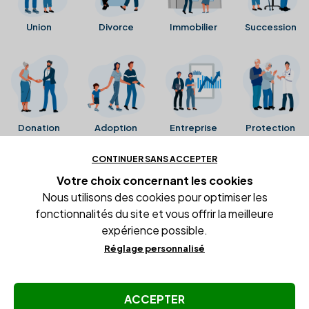
Union
Divorce
Immobilier
Succession
Donation
Adoption
Entreprise
Protection
CONTINUER SANS ACCEPTER
Ces avis proviennent directement de la fiche Google
Votre choix concernant
les cookies
Business de l'office notarial. Ils n'ont ni été collectés ni
Nous utilisons des cookies pour optimiser les
été vérifiés par Alexia.fr.
fonctionnalités du site et vous offrir la meilleure
expérience possible.
Réglage personnalisé
Conditions générales d'utilisation
Mentions légales
Gestion des cookies
ACCEPTER