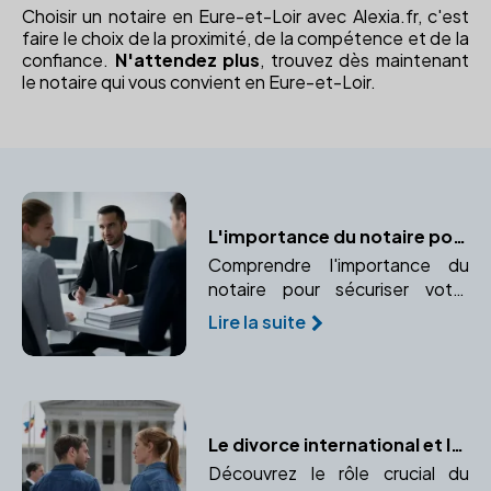
Choisir un notaire en Eure-et-Loir avec Alexia.fr, c'est
faire le choix de la proximité, de la compétence et de la
confiance.
N'attendez plus
, trouvez dès maintenant
le notaire qui vous convient en Eure-et-Loir.
L'importance du notaire pour sécuriser votre mariage
Comprendre l'importance du
notaire pour sécuriser votre
mariage et protéger vos
Lire la suite
intérêts juridiques et financiers.
Le divorce international et le rôle essentiel du notaire
Découvrez le rôle crucial du