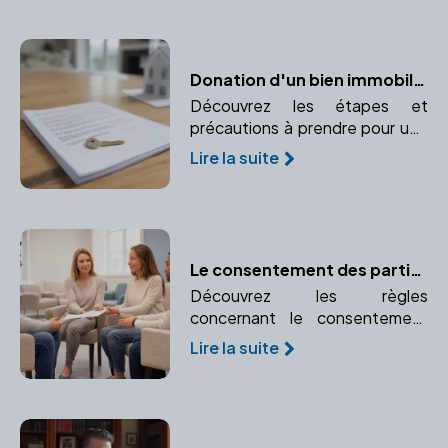
pour la sécurité juridique et la
bonne répartition du patrimoine.
Donation d'un bien immobilier : Comment procéder ?
Découvrez les étapes et
précautions à prendre pour une
donation immobilière sécurisée.
Lire la suite
Comprenez le rôle crucial du
notaire dans ce processus.
Le consentement des parties à l'adoption : obligations et formalités
Découvrez les règles
concernant le consentement
des parents biologiques ou du
Lire la suite
futur adopté lors d'une
adoption. Comprendre les
obligations et formalités pour le
consentement des parties