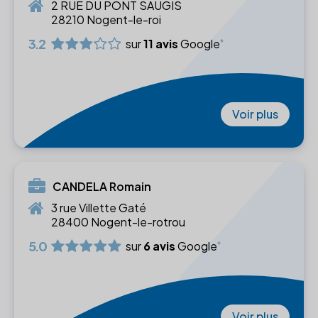
2 RUE DU PONT SAUGIS
28210 Nogent-le-roi
3.2
sur
11 avis
Google
Voir plus
CANDELA Romain
3 rue Villette Gaté
28400 Nogent-le-rotrou
5.0
sur
6 avis
Google
Voir plus