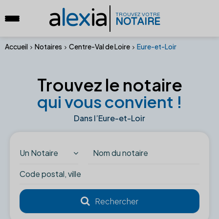
a
lex
ia
TROUVEZ VOTRE
NOTAIRE
Accueil
Notaires
Centre-Val de Loire
Eure-et-Loir
Trouvez le notaire
qui vous convient !
Dans l’Eure-et-Loir
Un Notaire