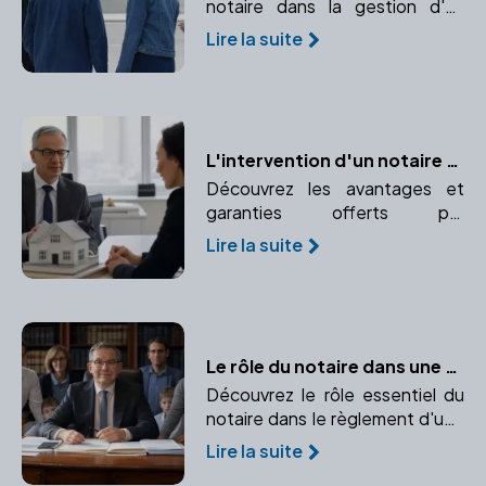
notaire dans la gestion d'un
divorce international, de
Lire la suite
l'application des conventions
internationales au choix de la loi
applicable.
L'intervention d'un notaire dans votre projet immobilier : avantages et garanties
Découvrez les avantages et
garanties offerts par
l'intervention d'un notaire dans
Lire la suite
votre projet immobilier.
Confiance et expertise juridique
au rendez-vous.
Le rôle du notaire dans une succession
Découvrez le rôle essentiel du
notaire dans le règlement d'une
succession et pourquoi son
Lire la suite
intervention est indispensable