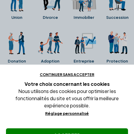
Union
Divorce
Immobilier
Succession
Donation
Adoption
Entreprise
Protection
CONTINUER SANS ACCEPTER
Ces avis proviennent directement de la fiche Google
Votre choix concernant
les cookies
Business de l'office notarial. Ils n'ont ni été collectés ni
Nous utilisons des cookies pour optimiser les
été vérifiés par Alexia.fr.
fonctionnalités du site et vous offrir la meilleure
expérience possible.
Réglage personnalisé
Conditions générales d'utilisation
Mentions légales
Gestion des cookies