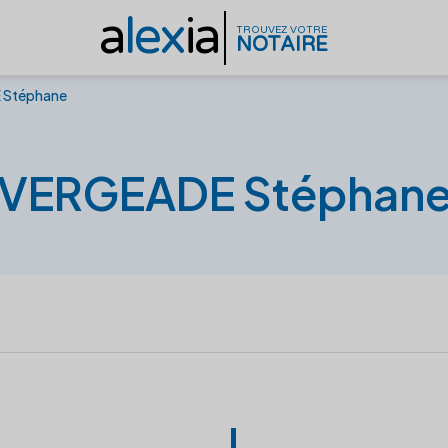
a
lex
ia
TROUVEZ VOTRE
NOTAIRE
 Stéphane
VERGEADE Stéphan