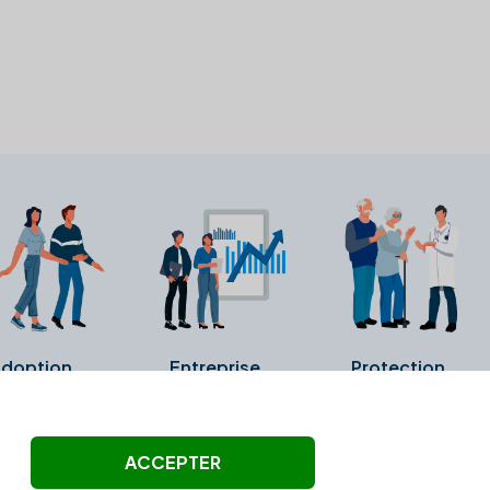
doption
Entreprise
Protection
ollectés ni été vérifiés par Alexia.fr.
ACCEPTER