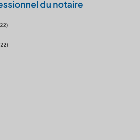
essionnel du notaire
022)
022)