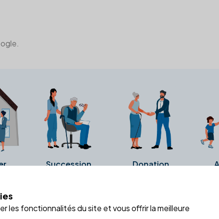
oogle.
er
Succession
Donation
A
ies
a fiche Google Business de l'office notarial. Ils n'ont ni été c
 les fonctionnalités du site et vous offrir la meilleure