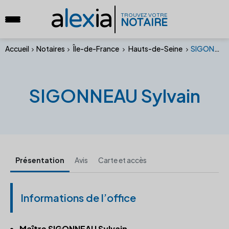
a
lex
ia
TROUVEZ VOTRE
NOTAIRE
Accueil
Notaires
Île-de-France
Hauts-de-Seine
SIGONNEAU Sylvain
SIGONNEAU Sylvain
Présentation
Avis
Carte et accès
Informations de l’office
Maître SIGONNEAU Sylvain