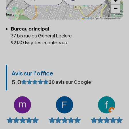
+
−
Leaflet
|
© OpenStreetMap contributors
Bureau principal
37 bis rue du Général Leclerc
92130 Issy-les-moulineaux
Avis sur l'office
5.0
20 avis
sur
Google