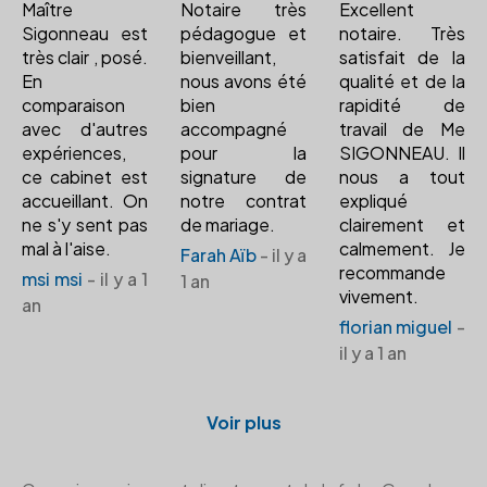
Maître
Notaire très
Excellent
Sigonneau est
pédagogue et
notaire. Très
très clair , posé.
bienveillant,
satisfait de la
En
nous avons été
qualité et de la
comparaison
bien
rapidité de
avec d'autres
accompagné
travail de Me
expériences,
pour la
SIGONNEAU. Il
ce cabinet est
signature de
nous a tout
accueillant. On
notre contrat
expliqué
ne s'y sent pas
de mariage.
clairement et
mal à l'aise.
calmement. Je
Farah Aïb
- il y a
recommande
msi msi
- il y a 1
1 an
vivement.
an
florian miguel
-
il y a 1 an
Voir plus