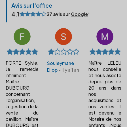
Avis sur l'office
4.1
37 avis
sur
Google
FORTE Sylvie.
Maître LELEU
Souleymane
Je remercie
nous conseille
Diop
- il y a 1 an
infiniment
et nous assiste
Maître
depuis plus de
DUBOURG
20 ans dans
concernant
nos
l'organisation,
acquisitions et
la gestion de la
nos ventes .Il
vente du
est devenu le
pavillon. Maître
Notaire de nos
DUBOURG est
enfants .Nous