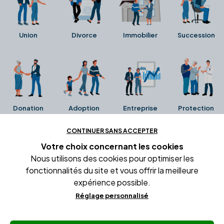
Union
Divorce
Immobilier
Succession
Donation
Adoption
Entreprise
Protection
CONTINUER SANS ACCEPTER
Ces avis proviennent directement de la fiche Google
Votre choix concernant
les cookies
Business de l'office notarial. Ils n'ont ni été collectés ni
Nous utilisons des cookies pour optimiser les
été vérifiés par Alexia.fr.
fonctionnalités du site et vous offrir la meilleure
expérience possible.
Réglage personnalisé
Conditions générales d'utilisation
Mentions légales
Gestion des cookies