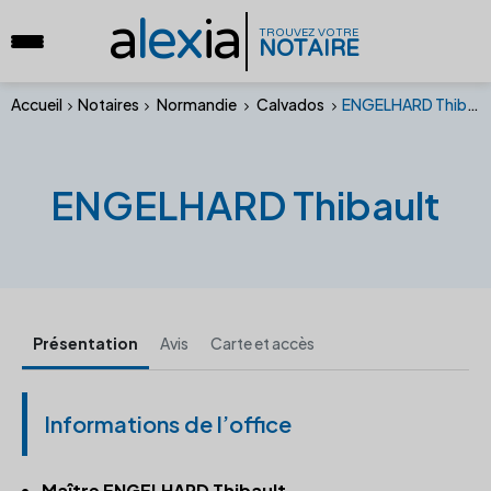
a
lex
ia
TROUVEZ VOTRE
NOTAIRE
Accueil
Notaires
Normandie
Calvados
ENGELHARD Thibault
ENGELHARD Thibault
Présentation
Avis
Carte et accès
Informations de l’office
Maître ENGELHARD Thibault