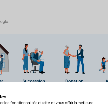
oogle.
er
Succession
Donation
A
ies
a fiche Google Business de l'office notarial. Ils n'ont ni été c
 les fonctionnalités du site et vous offrir la meilleure