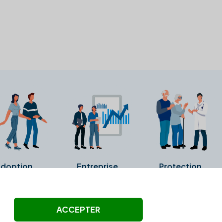
doption
Entreprise
Protection
ollectés ni été vérifiés par Alexia.fr.
ACCEPTER