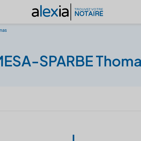
a
lex
ia
TROUVEZ VOTRE
NOTAIRE
mas
MESA-SPARBE Thoma