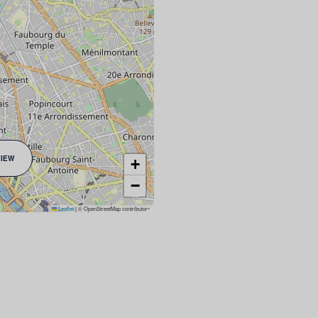
VIEW
+
−
Leaflet
|
© OpenStreetMap contributors