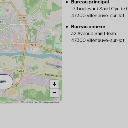
Bureau principal
17, boulevard Saint Cyr de
47300 Villeneuve-sur-lot
Bureau annexe
32 Avenue Saint Jean
47300 Villeneuve-sur-lot
VIEW
+
−
Leaflet
|
© OpenStreetMap contributors