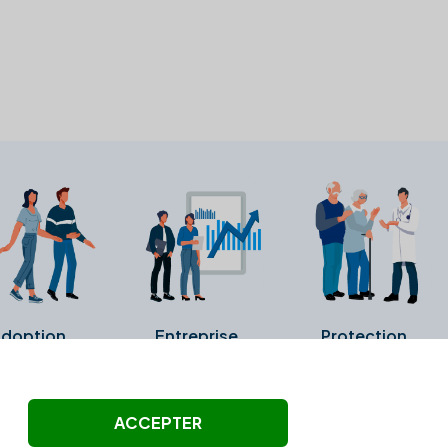
doption
Entreprise
Protection
ollectés ni été vérifiés par Alexia.fr.
ACCEPTER