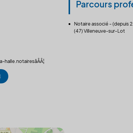
Parcours prof
Notaire associé - (depuis 
(47) Villeneuve-sur-Lot
a-halle.notairesâÂÂ¦
E