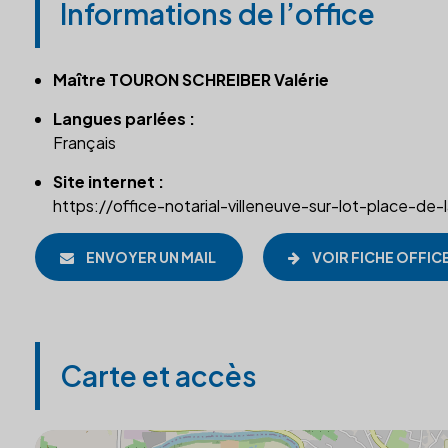
Informations de l’office
Maître TOURON SCHREIBER Valérie
Langues parlées :
Français
Site internet :
https://office-notarial-villeneuve-sur-lot-place-de-l
ENVOYER UN MAIL
VOIR FICHE OFFIC
Carte et accès