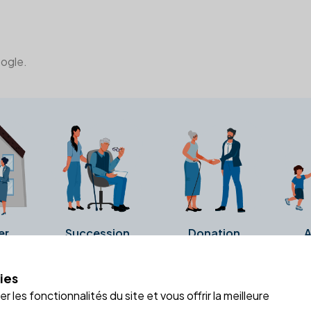
oogle.
er
Succession
Donation
A
ies
a fiche Google Business de l'office notarial. Ils n'ont ni été c
 les fonctionnalités du site et vous offrir la meilleure