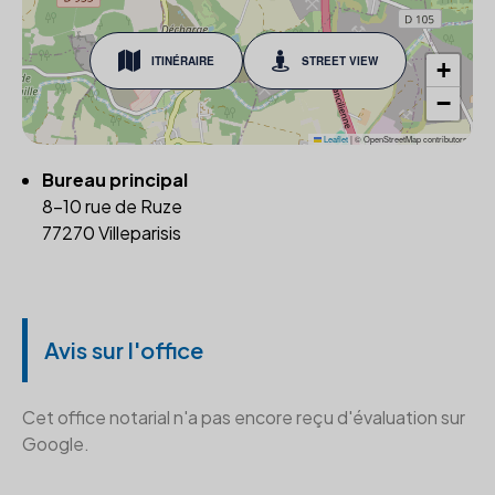
ITINÉRAIRE
STREET VIEW
+
−
Leaflet
|
© OpenStreetMap contributors
Bureau principal
8-10 rue de Ruze
77270 Villeparisis
Avis sur l'office
Cet office notarial n'a pas encore reçu d'évaluation sur
Google.