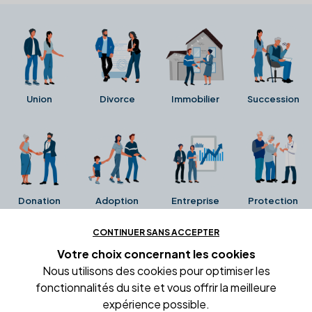
Union
Divorce
Immobilier
Succession
Donation
Adoption
Entreprise
Protection
CONTINUER SANS ACCEPTER
Ces avis proviennent directement de la fiche Google
Votre choix concernant
les cookies
Business de l'office notarial. Ils n'ont ni été collectés ni
Nous utilisons des cookies pour optimiser les
été vérifiés par Alexia.fr.
fonctionnalités du site et vous offrir la meilleure
expérience possible.