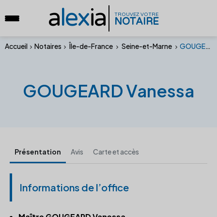
a
lex
ia
TROUVEZ VOTRE
NOTAIRE
Accueil
Notaires
Île-de-France
Seine-et-Marne
GOUGEARD Vanessa
GOUGEARD Vanessa
Présentation
Avis
Carte et accès
Informations de l’office
Maître GOUGEARD Vanessa