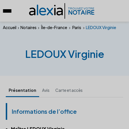
a
lex
ia
TROUVEZ VOTRE
NOTAIRE
Accueil
Notaires
Île-de-France
Paris
LEDOUX Virginie
LEDOUX Virginie
Présentation
Avis
Carte et accès
Informations de l’office
Maître LEDOUX Virginie