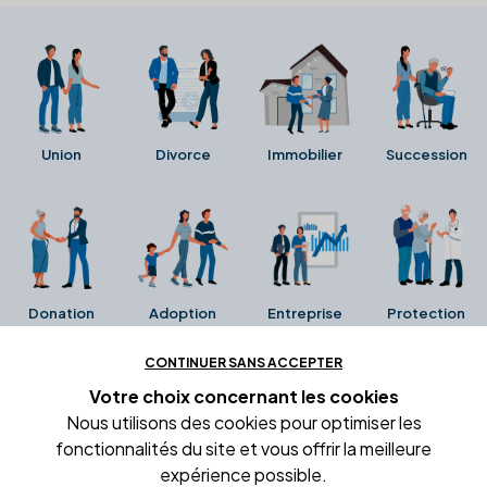
Union
Divorce
Immobilier
Succession
Donation
Adoption
Entreprise
Protection
CONTINUER SANS ACCEPTER
Ces avis proviennent directement de la fiche Google
Votre choix concernant
les cookies
Business de l'office notarial. Ils n'ont ni été collectés ni
Nous utilisons des cookies pour optimiser les
été vérifiés par Alexia.fr.
fonctionnalités du site et vous offrir la meilleure
expérience possible.