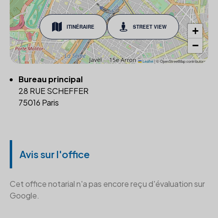
ITINÉRAIRE
STREET VIEW
+
−
Leaflet
|
© OpenStreetMap contributors
Bureau principal
28 RUE SCHEFFER
75016 Paris
Avis sur l'office
Cet office notarial n'a pas encore reçu d'évaluation sur
Google.