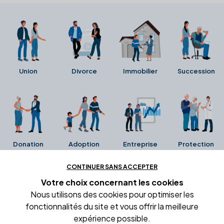
Union
Divorce
Immobilier
Succession
Donation
Adoption
Entreprise
Protection
CONTINUER SANS ACCEPTER
Ces avis proviennent directement de la fiche Google
Votre choix concernant
les cookies
Business de l'office notarial. Ils n'ont ni été collectés ni
Nous utilisons des cookies pour optimiser les
été vérifiés par Alexia.fr.
fonctionnalités du site et vous offrir la meilleure
expérience possible.