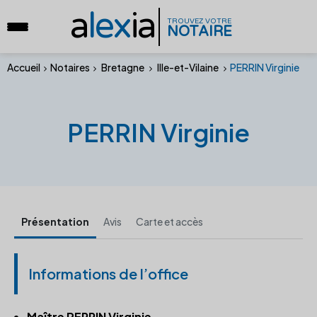
a
lex
ia
TROUVEZ VOTRE
NOTAIRE
Accueil
Notaires
Bretagne
Ille-et-Vilaine
PERRIN Virginie
PERRIN Virginie
Présentation
Avis
Carte et accès
Informations de l’office
Maître PERRIN Virginie