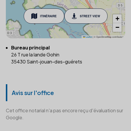
ITINÉRAIRE
STREET VIEW
+
−
Leaflet
|
© OpenStreetMap contributors
Bureau principal
26 T rue la lande Gohin
35430 Saint-jouan-des-guérets
Avis sur l'office
Cet office notarial n'a pas encore reçu d'évaluation sur
Google.