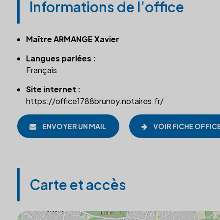
Informations de l’office
Maître ARMANGE Xavier
Langues parlées :
Français
Site internet :
https://office1788brunoy.notaires.fr/
ENVOYER UN MAIL
VOIR FICHE OFFIC
Carte et accès