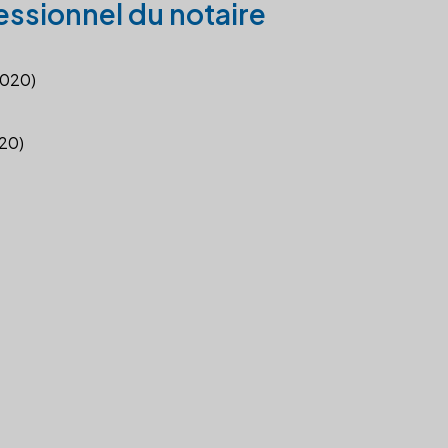
essionnel du notaire
2020)
020)