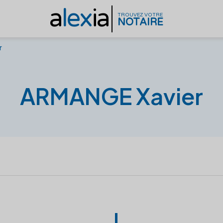
a
lex
ia
TROUVEZ VOTRE
NOTAIRE
r
ARMANGE Xavier