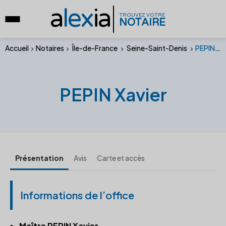
a
lex
ia
TROUVEZ VOTRE
NOTAIRE
Accueil
Notaires
Île-de-France
Seine-Saint-Denis
PEPIN Xavier
PEPIN Xavier
Présentation
Avis
Carte et accès
Informations de l’office
Maître PEPIN Xavier