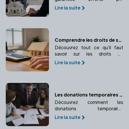
l'intervention d'un notaire dans
Lire la suite
votre projet immobilier.
Confiance et expertise juridique
au rendez-vous.
Comprendre les droits de succession : calcul et paiement
Découvrez tout ce qu'il faut
savoir sur les droits de
succession, leur calcul et leur
Lire la suite
paiement. Comprendre
l'importance d'un notaire dans
ce processus.
Les donations temporaires d'usufruit : un outil d'optimisation fiscale
Découvrez comment les
donations temporaires
d'usufruit peuvent vous aider à
Lire la suite
optimiser votre fiscalité et
favoriser un proche