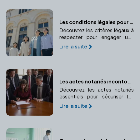
temporairement.
Les conditions légales pour adopter en France
Découvrez les critères légaux à
respecter pour engager une
procédure d'adoption en
Lire la suite
France. Informez-vous sur l'âge,
le statut marital et autres
critères exigés par la loi.
Les actes notariés incontournables pour les entreprises
Découvrez les actes notariés
essentiels pour sécuriser les
opérations de votre entreprise
Lire la suite
et leur importance légale.