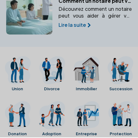
Comment un notaire peut vous aider en cas d'incapacité temporaire
Découvrez comment un notaire
peut vous aider à gérer vos
biens et vos intérêts en cas
Lire la suite
d'incapacité temporaire.
Union
Divorce
Immobilier
Succession
Donation
Adoption
Entreprise
Protection