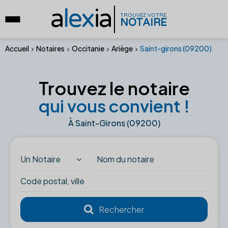
a
lex
ia
TROUVEZ VOTRE
NOTAIRE
Accueil
Notaires
Occitanie
Ariège
Saint-girons (09200)
Trouvez le notaire
qui vous convient !
À Saint-Girons (09200)
Un Notaire