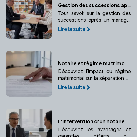
Gestion des successions après un mariage
Tout savoir sur la gestion des
successions après un mariage,
guidé par un notaire pour
Lire la suite
protéger vos droits.
Notaire et régime matrimonial : Quelles conséquences lors d'un divorce ?
Découvrez l'impact du régime
matrimonial sur la séparation et
comment un notaire peut vous
Lire la suite
accompagner dans cette
étape.
L'intervention d'un notaire dans votre projet immobilier : avantages et garanties
Découvrez les avantages et
garanties offerts par