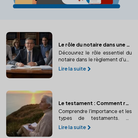
Le rôle du notaire dans une succession
Découvrez le rôle essentiel du
notaire dans le règlement d'une
succession et pourquoi son
Lire la suite
intervention est indispensable
pour la sécurité juridique et la
bonne répartition du patrimoine.
Le testament : Comment rédiger ses dernières volontés avec l'aide d'un notaire
Comprendre l'importance et les
types de testaments. Un
testament bien rédigé garantit
Lire la suite
le respect de vos volontés