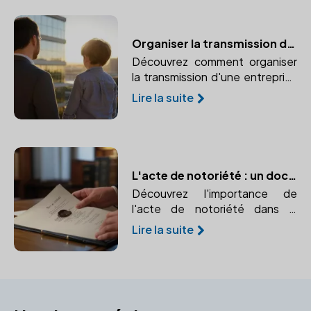
de réduire les droits de
succession tout en aidant vos
proches.
Organiser la transmission d'une entreprise familiale avec un notaire
Découvrez comment organiser
la transmission d'une entreprise
familiale avec l'aide d'un notaire.
Lire la suite
Une planification préalable est
essentielle pour protéger
l'activité et les héritiers.
L'acte de notoriété : un document essentiel pour faire valoir vos droits d'héritier
Découvrez l'importance de
l'acte de notoriété dans la
succession et comment un
Lire la suite
notaire peut vous aider à
l'établir.