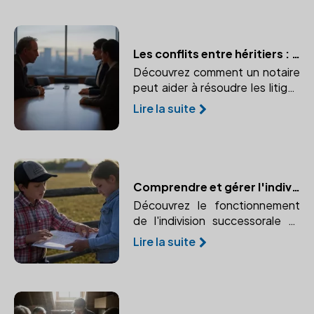
après votre décès.
Les conflits entre héritiers : le rôle du notaire comme médiateur
Découvrez comment un notaire
peut aider à résoudre les litiges
lors d'une succession et éviter
Lire la suite
des procédures longues et
coûteuses.
Comprendre et gérer l'indivision successorale avec l'aide d'un notaire
Découvrez le fonctionnement
de l'indivision successorale et
comment un notaire peut vous
Lire la suite
aider à gérer cette situation
complexe.