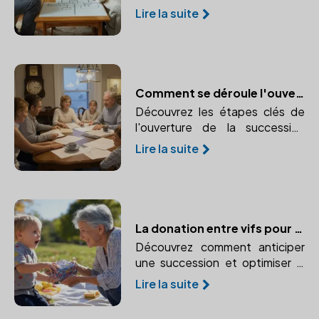
d'un notaire. Protégez vos
Lire la suite
proches et réduisez les coûts
grâce à une planification
efficace.
Comment se déroule l'ouverture de la succession ?
Découvrez les étapes clés de
l'ouverture de la succession
après le décès d'un proche.
Lire la suite
Comprendre le rôle crucial du
notaire dans ce processus.
La donation entre vifs pour optimiser la transmission de patrimoine
Découvrez comment anticiper
une succession et optimiser la
transmission de votre
Lire la suite
patrimoine grâce à la donation
entre vifs. Un moyen efficace