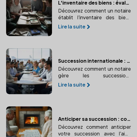
L'inventaire des biens : évaluer le patrimoine du défunt
Découvrez comment un notaire
établit l'inventaire des biens
pour une succession et
Lire la suite
pourquoi un inventaire précis
est crucial pour une répartition
équitable du patrimoine.
Succession internationale : les spécificités à connaître
Découvrez comment un notaire
gère les successions
internationales et pourquoi son
Lire la suite
expertise est essentielle.
Anticiper sa succession : conseils pratiques avec un notaire
Découvrez comment anticiper
votre succession avec l'aide