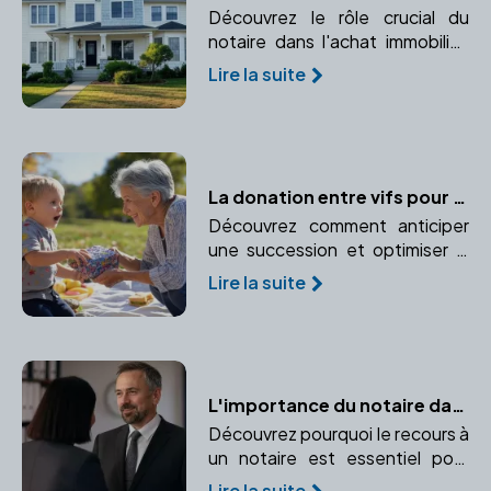
Découvrez le rôle crucial du
notaire dans l'achat immobilier,
de la validation juridique à la
Lire la suite
sécurisation de la transaction.
La donation entre vifs pour optimiser la transmission de patrimoine
Découvrez comment anticiper
une succession et optimiser la
transmission de votre
Lire la suite
patrimoine grâce à la donation
entre vifs. Un moyen efficace
de réduire les droits de
succession tout en aidant vos
proches.
L'importance du notaire dans une donation : conseils et sécurité
Découvrez pourquoi le recours à
un notaire est essentiel pour
sécuriser et optimiser une
Lire la suite