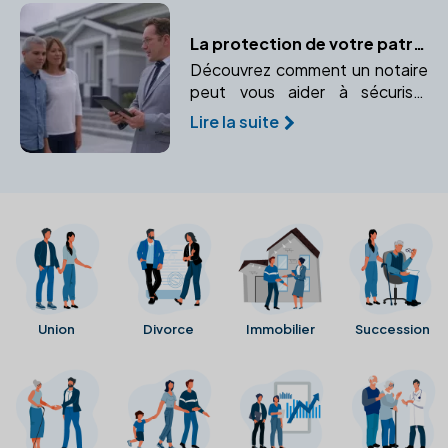
La protection de votre patrimoine immobilier face à l'imprévu grâce au notaire
Découvrez comment un notaire
peut vous aider à sécuriser
votre patrimoine immobilier face
Lire la suite
à l'imprévu. Protégez vos biens
immobiliers en cas d'incapacité
ou de décès.
Union
Divorce
Immobilier
Succession