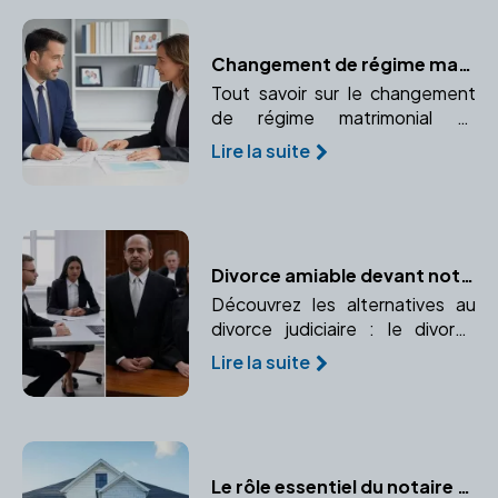
Changement de régime matrimonial
Tout savoir sur le changement
de régime matrimonial et
pourquoi consulter un notaire
Lire la suite
pour cette démarche
importante.
Divorce amiable devant notaire ou procédure judiciaire : quelles différences ?
Découvrez les alternatives au
divorce judiciaire : le divorce
amiable devant notaire et la
Lire la suite
procédure judiciaire. Comparez
leurs avantages, inconvénients,
rapidité, coûts et implications.
Le rôle essentiel du notaire dans l'achat immobilier