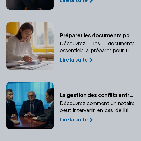
donation. Apprenez-en plus sur
l'accompagnement juridique et
l'enregistrement des actes.
Préparer les documents pour une adoption réussie
Découvrez les documents
essentiels à préparer pour une
adoption réussie et sécurisée
Lire la suite
juridiquement. Faites appel à un
notaire pour vous accompagner
dans cette démarche.
La gestion des conflits entre associés : le rôle du notaire
Découvrez comment un notaire
peut intervenir en cas de litige
entre associés et prévenir les
Lire la suite
conflits. Points clefs : Médiation
et rédaction de clauses
spécifiques dans les statuts.