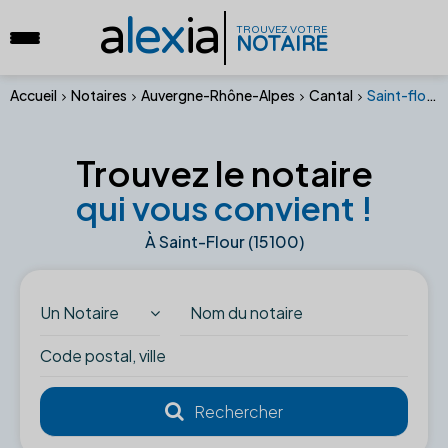
a
lex
ia
TROUVEZ VOTRE
NOTAIRE
Accueil
Notaires
Auvergne-Rhône-Alpes
Cantal
Saint-flour (15100)
Trouvez le notaire
qui vous convient !
À Saint-Flour (15100)
Un Notaire