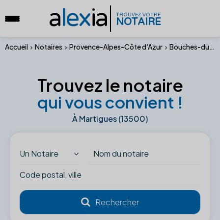
a
lex
ia
TROUVEZ VOTRE
NOTAIRE
Accueil
Notaires
Provence-Alpes-Côte d'Azur
Bouches-du-Rhône
Trouvez le notaire
qui vous convient !
À Martigues (13500)
Un Notaire