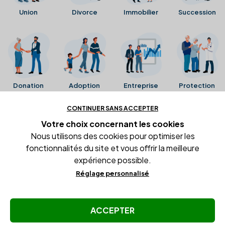
Union
Divorce
Immobilier
Succession
Donation
Adoption
Entreprise
Protection
CONTINUER SANS ACCEPTER
Ces avis proviennent directement de la fiche Google
Votre choix concernant
les cookies
Business de l'office notarial. Ils n'ont ni été collectés ni
Nous utilisons des cookies pour optimiser les
été vérifiés par Alexia.fr.
fonctionnalités du site et vous offrir la meilleure
expérience possible.
Réglage personnalisé
Conditions générales d'utilisation
Mentions légales
Gestion des cookies
ACCEPTER
© Copyright Alexia Notaire 2026