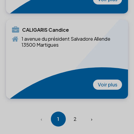
CALIGARIS Candice
1 avenue du président Salvadore Allende
13500 Martigues
Voir plus
‹
1
2
›