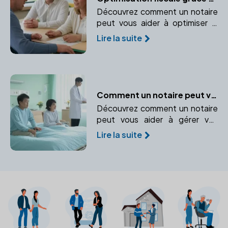
Découvrez comment un notaire
peut vous aider à optimiser la
fiscalité de votre entreprise dès
Lire la suite
sa création. Anticipez vos
charges fiscales et faites des
choix adaptés.
Comment un notaire peut vous aider en cas d'incapacité temporaire
Découvrez comment un notaire
peut vous aider à gérer vos
biens et vos intérêts en cas
Lire la suite
d'incapacité temporaire.