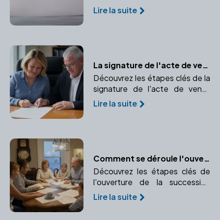
les étapes pour sa validation par
Lire la suite
un notaire.
La signature de l'acte de vente définitif : Transfert de propriété en toute sécurité
Découvrez les étapes clés de la
signature de l'acte de vente
définitif et l'importance d'un
Lire la suite
notaire dans ce processus.
Comment se déroule l'ouverture de la succession ?
Découvrez les étapes clés de
l'ouverture de la succession
après le décès d'un proche.
Lire la suite
Comprendre le rôle crucial du
notaire dans ce processus.