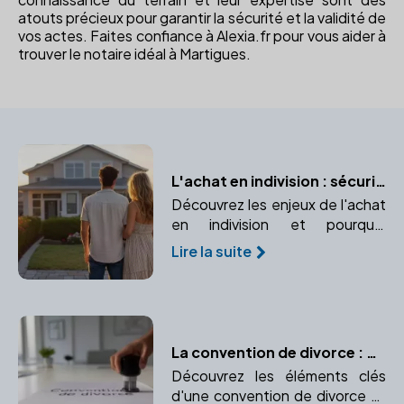
atouts précieux pour garantir la sécurité et la validité de
vos actes. Faites confiance à Alexia.fr pour vous aider à
trouver le notaire idéal à Martigues.
L'achat en indivision : sécuriser votre bien à deux avec un notaire
Découvrez les enjeux de l'achat
en indivision et pourquoi
consulter un notaire est
Lire la suite
indispensable pour protéger vos
droits.
La convention de divorce : Contenu et validation
Découvrez les éléments clés
d'une convention de divorce et