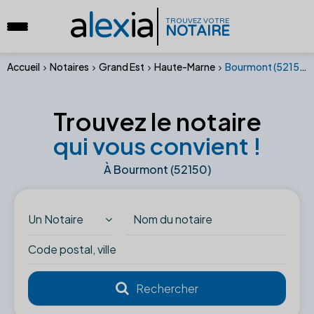
a
lex
ia
TROUVEZ VOTRE
NOTAIRE
Accueil
Notaires
Grand Est
Haute-Marne
Bourmont (52150)
Trouvez le notaire
qui vous convient !
À Bourmont (52150)
Un Notaire