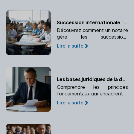
Succession internationale : les spécificités à connaître
Découvrez comment un notaire
gère les successions
internationales et pourquoi son
Lire la suite
expertise est essentielle.
Les bases juridiques de la donation
Comprendre les principes
fondamentaux qui encadrent la
donation selon le droit français.
Lire la suite