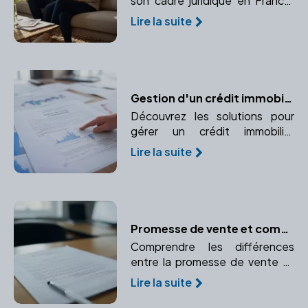
son cadre juridique en France.
Faites appel à un notaire pour
Lire la suite
sécuriser votre situation.
Gestion d'un crédit immobilier après le divorce : quelles solutions ?
Découvrez les solutions pour
gérer un crédit immobilier
partagé après un divorce.
Lire la suite
Rachat de soulte, vente du
bien, responsabilité des co-
emprunteurs.
Promesse de vente et compromis de vente : le rôle essentiel du notaire
Comprendre les différences
entre la promesse de vente et
le compromis de vente et le rôle
Lire la suite
crucial du notaire dans ces
avant-contrats.