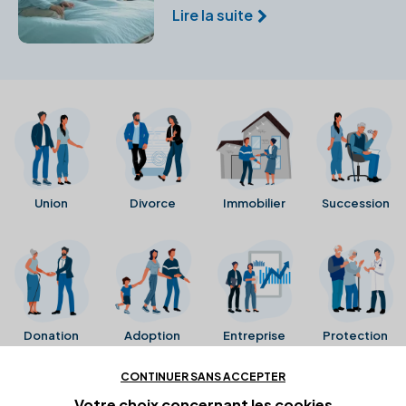
biens et vos intérêts en cas
Lire la suite
d'incapacité temporaire.
Union
Divorce
Immobilier
Succession
Donation
Adoption
Entreprise
Protection
CONTINUER SANS ACCEPTER
Ces avis proviennent directement de la fiche Google
Votre choix concernant
les cookies