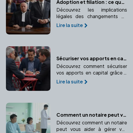
Adoption et filiation : ce que dit la loi
Découvrez les implications
légales des changements de
filiation après l'adoption.
Lire la suite
Comprendre les liens de
parenté créés ou modifiés par
l'adoption.
Sécuriser vos apports en capital : l'importance de faire appel à un notaire
Découvrez comment sécuriser
vos apports en capital grâce à
l'expertise d'un notaire.
Lire la suite
Apprenez à protéger vos biens
personnels et professionnels.
Comment un notaire peut vous aider en cas d'incapacité temporaire
Découvrez comment un notaire
peut vous aider à gérer vos