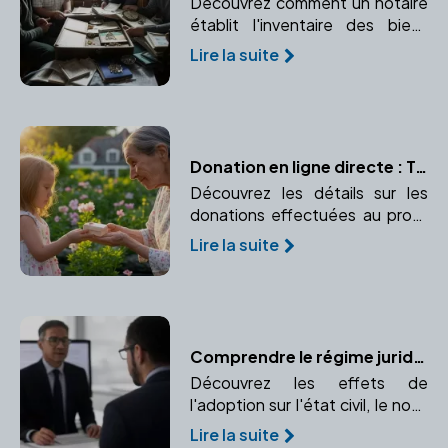
Découvrez comment un notaire
établit l'inventaire des biens
pour une succession et
Lire la suite
pourquoi un inventaire précis
est crucial pour une répartition
équitable du patrimoine.
Donation en ligne directe : Tout ce que vous devez savoir
Découvrez les détails sur les
donations effectuées au profit
des descendants, avec leurs
Lire la suite
implications fiscales. Apprenez
les avantages et abattements
pour la ligne directe.
Comprendre le régime juridique de l'adopté et ses changements
Découvrez les effets de
l'adoption sur l'état civil, le nom,
et les droits de l'enfant adopté.
Lire la suite