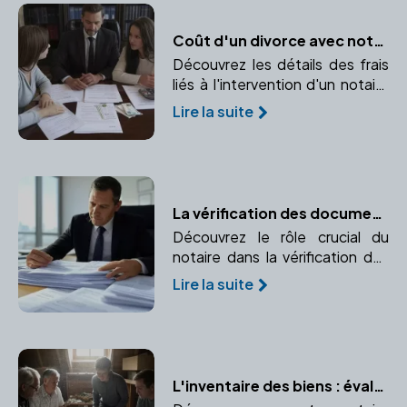
Coût d'un divorce avec notaire : Décryptage
Découvrez les détails des frais
liés à l'intervention d'un notaire
en cas de divorce. Comprendre
Lire la suite
les honoraires, frais
d'enregistrement et partage
des biens.
La vérification des documents immobiliers par le notaire
Découvrez le rôle crucial du
notaire dans la vérification des
documents immobiliers pour
Lire la suite
garantir la conformité et la
transparence de la transaction.
L'inventaire des biens : évaluer le patrimoine du défunt