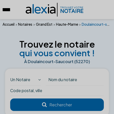
a
lex
ia
TROUVEZ VOTRE
NOTAIRE
Accueil
Notaires
Grand Est
Haute-Marne
Doulaincourt-saucourt (52270)
Trouvez le notaire
qui vous convient !
À Doulaincourt-Saucourt (52270)
Un Notaire