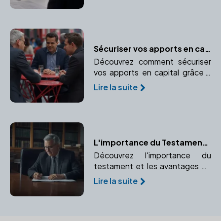
Comprendre l'impact de
l'adoption sur l'identité et les
droits de l'enfant.
Sécuriser vos apports en capital : l'importance de faire appel à un notaire
Découvrez comment sécuriser
vos apports en capital grâce à
l'expertise d'un notaire.
Lire la suite
Apprenez à protéger vos biens
personnels et professionnels.
L'importance du Testament et les Avantages de le Rédiger avec un Notaire
Découvrez l'importance du
testament et les avantages de
le rédiger avec un notaire pour
Lire la suite
éviter les litiges.