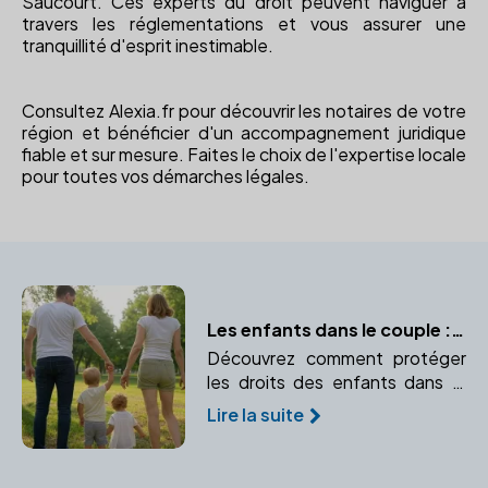
Saucourt. Ces experts du droit peuvent naviguer à
travers les réglementations et vous assurer une
tranquillité d'esprit inestimable.
Consultez Alexia.fr pour découvrir les notaires de votre
région et bénéficier d'un accompagnement juridique
fiable et sur mesure. Faites le choix de l'expertise locale
pour toutes vos démarches légales.
Les enfants dans le couple : protéger leurs intérêts avec un notaire
Découvrez comment protéger
les droits des enfants dans le
couple avec l'aide d'un notaire.
Lire la suite
Anticipez et organisez leur
avenir juridique.