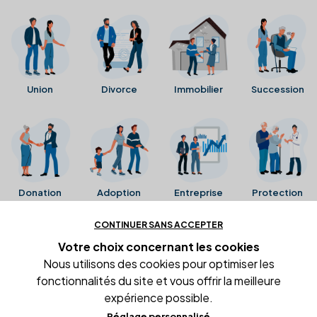
Union
Divorce
Immobilier
Succession
Donation
Adoption
Entreprise
Protection
CONTINUER SANS ACCEPTER
Ces avis proviennent directement de la fiche Google
Votre choix concernant
les cookies
Business de l'office notarial. Ils n'ont ni été collectés ni
Nous utilisons des cookies pour optimiser les
été vérifiés par Alexia.fr.
fonctionnalités du site et vous offrir la meilleure
expérience possible.
Réglage personnalisé