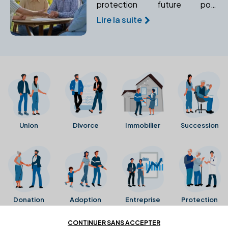
protection future pour
organiser à l'avance la gestion
Lire la suite
de vos biens et de votre
personne. Assurez une gestion
sécurisée en cas d'incapacité.
Union
Divorce
Immobilier
Succession
Donation
Adoption
Entreprise
Protection
CONTINUER SANS ACCEPTER