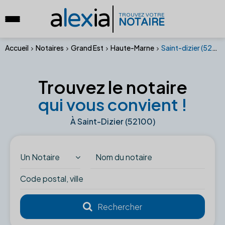
a
lex
ia
TROUVEZ VOTRE
NOTAIRE
Accueil
Notaires
Grand Est
Haute-Marne
Saint-dizier (52100)
Trouvez le notaire
qui vous convient !
À Saint-Dizier (52100)
Un Notaire