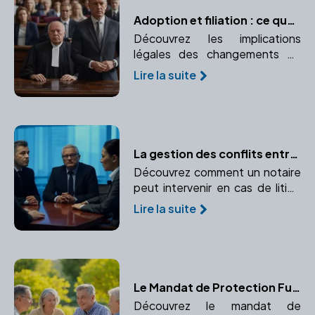
Adoption et filiation : ce que dit la loi
Découvrez les implications
légales des changements de
filiation après l'adoption.
Lire la suite
Comprendre les liens de
parenté créés ou modifiés par
l'adoption.
La gestion des conflits entre associés : le rôle du notaire
Découvrez comment un notaire
peut intervenir en cas de litige
entre associés et prévenir les
Lire la suite
conflits. Points clefs : Médiation
et rédaction de clauses
spécifiques dans les statuts.
Le Mandat de Protection Future : Une Solution pour Anticiper la Perte d'Autonomie
Découvrez le mandat de