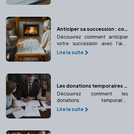
prêt à la garantie des
transactions.
Anticiper sa succession : conseils pratiques avec un notaire
Découvrez comment anticiper
votre succession avec l'aide
d'un notaire. Protégez vos
Lire la suite
proches et réduisez les coûts
grâce à une planification
efficace.
Les donations temporaires d'usufruit : un outil d'optimisation fiscale
Découvrez comment les
donations temporaires
d'usufruit peuvent vous aider à
Lire la suite
optimiser votre fiscalité et
favoriser un proche
temporairement.