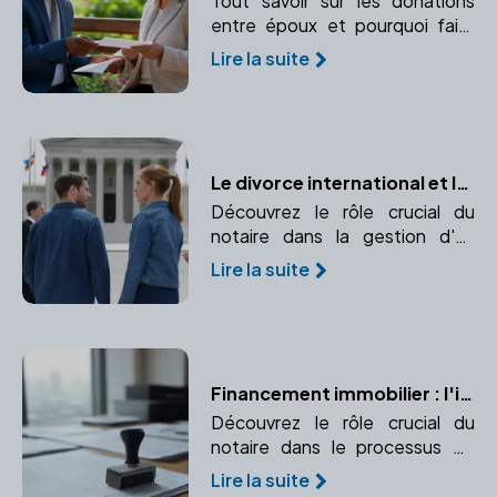
Tout savoir sur les donations
entre époux et pourquoi faire
appel à un notaire est essentiel.
Lire la suite
Le divorce international et le rôle essentiel du notaire
Découvrez le rôle crucial du
notaire dans la gestion d'un
divorce international, de
Lire la suite
l'application des conventions
internationales au choix de la loi
applicable.
Financement immobilier : l'importance du notaire
Découvrez le rôle crucial du
notaire dans le processus de
financement immobilier, de
Lire la suite
l'authentification des actes de