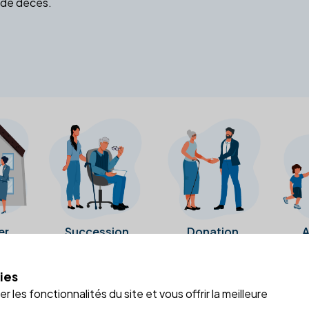
 de décès.
er
Succession
Donation
A
ies
a fiche Google Business de l'office notarial. Ils n'ont ni été c
 les fonctionnalités du site et vous offrir la meilleure