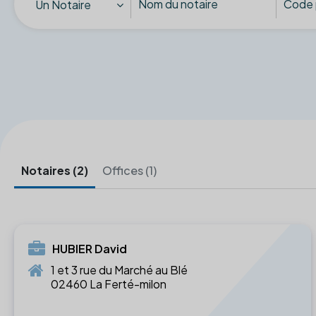
Un Notaire
Notaires (2)
Offices (1)
HUBIER David
1 et 3 rue du Marché au Blé
02460 La Ferté-milon