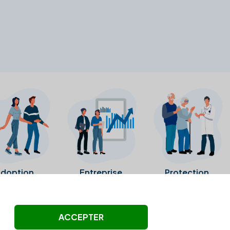
doption
Entreprise
Protection
ollectés ni été vérifiés par Alexia.fr.
ACCEPTER