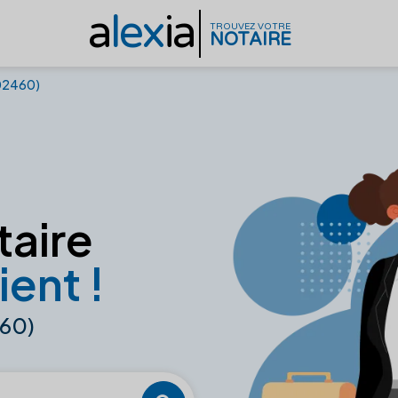
a
lex
ia
TROUVEZ VOTRE
NOTAIRE
(02460)
taire
ient !
460)