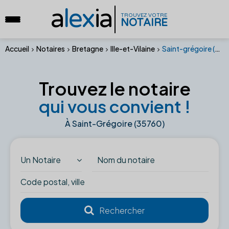
a
lex
ia
TROUVEZ VOTRE
NOTAIRE
Accueil
Notaires
Bretagne
Ille-et-Vilaine
Saint-grégoire (35760)
Trouvez le notaire
qui vous convient !
À Saint-Grégoire (35760)
Un Notaire