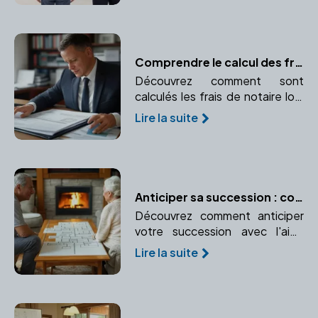
immobiliers, lors d'un divorce.
Comprendre le calcul des frais de notaire lors d'une transaction immobilière
Découvrez comment sont
calculés les frais de notaire lors
d'une transaction immobilière.
Lire la suite
Comprendre les taxes et
émoluments pour une
transparence totale des coûts.
Anticiper sa succession : conseils pratiques avec un notaire
Découvrez comment anticiper
votre succession avec l'aide
d'un notaire. Protégez vos
Lire la suite
proches et réduisez les coûts
grâce à une planification
efficace.