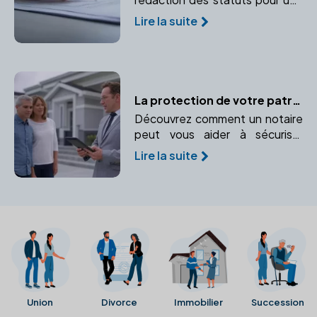
entreprise et pourquoi faire
Lire la suite
appel à un notaire garantit leur
conformité.
La protection de votre patrimoine immobilier face à l'imprévu grâce au notaire
Découvrez comment un notaire
peut vous aider à sécuriser
votre patrimoine immobilier face
Lire la suite
à l'imprévu. Protégez vos biens
immobiliers en cas d'incapacité
ou de décès.
Union
Divorce
Immobilier
Succession