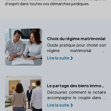
d'esprit dans toutes vos démarches juridiques.
Choix du régime matrimonial
Guide pratique pour choisir son
régime matrimonial et
comprendre les implications
Lire la suite
juridiques avec l'aide d'un
notaire.
Le partage des biens immobiliers en cas de divorce : le rôle du notaire
Découvrez comment le notaire
accompagne le couple dans le
partage des biens communs,
Lire la suite
notamment les biens