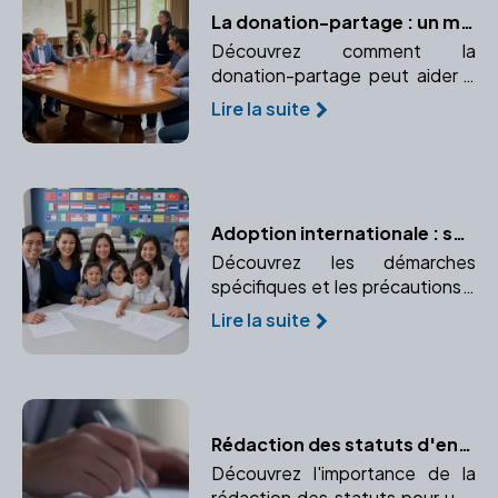
La donation-partage : un moyen efficace d'éviter les conflits familiaux
Découvrez comment la
donation-partage peut aider à
assurer une transmission
Lire la suite
équitable du patrimoine et
prévenir les conflits familiaux.
Adoption internationale : spécificités et précautions
Découvrez les démarches
spécifiques et les précautions à
prendre pour une adoption à
Lire la suite
l'étranger. Comprendre le rôle
crucial du notaire dans une
adoption internationale.
Rédaction des statuts d'entreprise : les règles à respecter
Découvrez l'importance de la
rédaction des statuts pour une