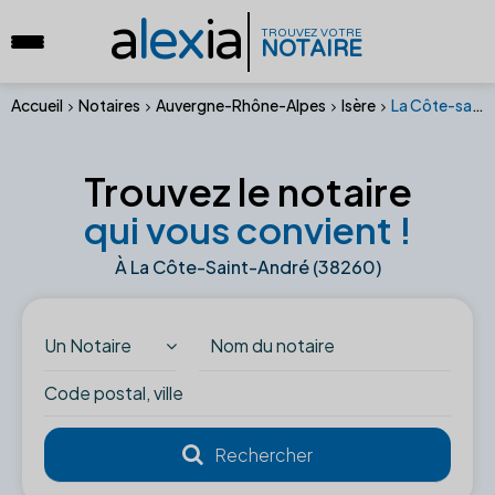
a
lex
ia
TROUVEZ VOTRE
NOTAIRE
Accueil
Notaires
Auvergne-Rhône-Alpes
Isère
La Côte-saint-andré (38260)
Trouvez le notaire
qui vous convient !
À La Côte-Saint-André (38260)
Un Notaire