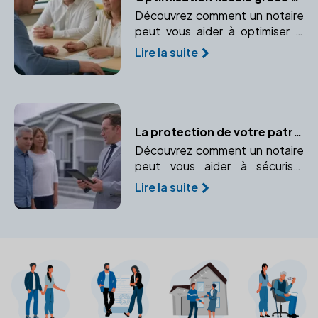
Découvrez comment un notaire
peut vous aider à optimiser la
fiscalité de votre entreprise dès
Lire la suite
sa création. Anticipez vos
charges fiscales et faites des
choix adaptés.
La protection de votre patrimoine immobilier face à l'imprévu grâce au notaire
Découvrez comment un notaire
peut vous aider à sécuriser
votre patrimoine immobilier face
Lire la suite
à l'imprévu. Protégez vos biens
immobiliers en cas d'incapacité
ou de décès.