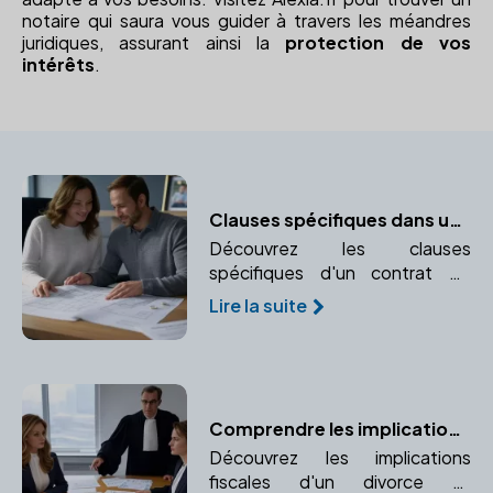
notaire qui saura vous guider à travers les méandres
juridiques, assurant ainsi la
protection de vos
intérêts
.
Clauses spécifiques dans un contrat de mariage
Découvrez les clauses
spécifiques d'un contrat de
mariage et pourquoi faire appel
Lire la suite
à un notaire est indispensable.
Comprendre les implications fiscales d'un divorce avec l'aide d'un notaire
Découvrez les implications
fiscales d'un divorce et