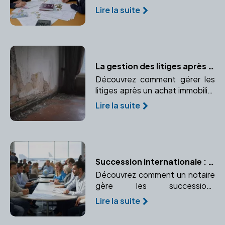
comment un notaire peut vous
Lire la suite
aider à naviguer dans ce
processus complexe.
La gestion des litiges après l'achat immobilier : le rôle du notaire
Découvrez comment gérer les
litiges après un achat immobilier
et le rôle crucial du notaire dans
Lire la suite
la résolution de ces conflits.
Succession internationale : les spécificités à connaître
Découvrez comment un notaire
gère les successions
internationales et pourquoi son
Lire la suite
expertise est essentielle.