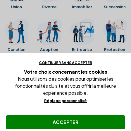
Union
Divorce
Immobilier
Succession
Donation
Adoption
Entreprise
Protection
CONTINUER SANS ACCEPTER
Ces avis proviennent directement de la fiche Google
Votre choix concernant
les cookies
Business de l'office notarial. Ils n'ont ni été collectés ni
Nous utilisons des cookies pour optimiser les
été vérifiés par Alexia.fr.
fonctionnalités du site et vous offrir la meilleure
expérience possible.
Réglage personnalisé
Conditions générales d'utilisation
Mentions légales
Gestion des cookies
ACCEPTER
© Copyright Alexia Notaire 2026