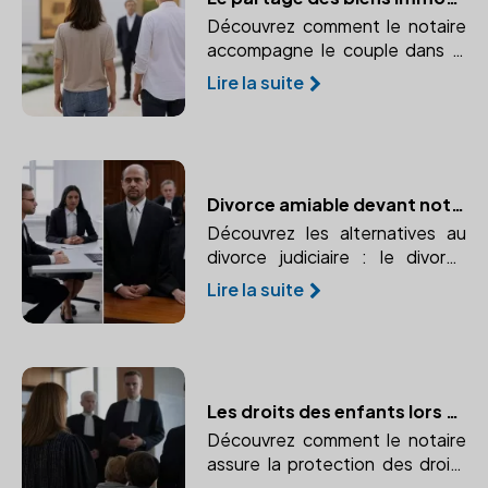
Découvrez comment le notaire
accompagne le couple dans le
partage des biens communs,
Lire la suite
notamment les biens
immobiliers, lors d'un divorce.
Divorce amiable devant notaire ou procédure judiciaire : quelles différences ?
Découvrez les alternatives au
divorce judiciaire : le divorce
amiable devant notaire et la
Lire la suite
procédure judiciaire. Comparez
leurs avantages, inconvénients,
rapidité, coûts et implications.
Les droits des enfants lors d'un divorce : Comment le notaire assure leur protection
Découvrez comment le notaire
assure la protection des droits
des enfants lors d'un divorce.