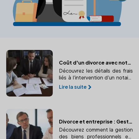
Coût d'un divorce avec notaire : Décryptage
Découvrez les détails des frais
liés à l'intervention d'un notaire
en cas de divorce. Comprendre
Lire la suite
les honoraires, frais
d'enregistrement et partage
des biens.
Divorce et entreprise : Gestion des biens professionnels
Découvrez comment la gestion
des biens professionnels est