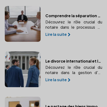
Comprendre la séparation de corps et le rôle du notaire
Découvrez le rôle crucial du
notaire dans le processus de
séparation de corps, la gestion
Lire la suite
des biens et les conséquences
légales.
Le divorce international et le rôle essentiel du notaire
Découvrez le rôle crucial du
notaire dans la gestion d'un
divorce international, de
Lire la suite
l'application des conventions
internationales au choix de la loi
applicable.
Le partage des biens immobiliers en cas de divorce : le rôle du notaire