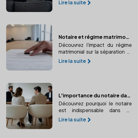
Lire la suite
Pension alimentaire, garde
partagée, droit de visite, tout
est expliqué.
Notaire et régime matrimonial : Quelles conséquences lors d'un divorce ?
Découvrez l'impact du régime
matrimonial sur la séparation et
comment un notaire peut vous
Lire la suite
accompagner dans cette
étape.
L'importance du notaire dans un divorce par consentement mutuel
Découvrez pourquoi le notaire
est indispensable dans un
divorce par consentement
Lire la suite
mutuel et comment il garantit la
légalité et l'équité de la
convention.