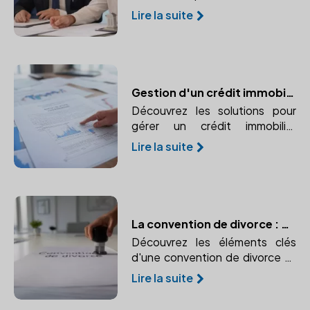
effectuée lors d'un divorce.
Lire la suite
Comprendre la propriété d'une
entreprise, l'évaluation des
parts sociales, le partage ou
l'indemnisation.
Gestion d'un crédit immobilier après le divorce : quelles solutions ?
Découvrez les solutions pour
gérer un crédit immobilier
partagé après un divorce.
Lire la suite
Rachat de soulte, vente du
bien, responsabilité des co-
emprunteurs.
La convention de divorce : Contenu et validation
Découvrez les éléments clés
d'une convention de divorce et
les étapes pour sa validation par
Lire la suite
un notaire.