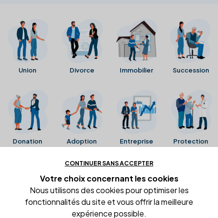
Union
Divorce
Immobilier
Succession
Donation
Adoption
Entreprise
Protection
CONTINUER SANS ACCEPTER
Ces avis proviennent directement de la fiche Google
Votre choix concernant
les cookies
Business de l'office notarial. Ils n'ont ni été collectés ni
Nous utilisons des cookies pour optimiser les
été vérifiés par Alexia.fr.
fonctionnalités du site et vous offrir la meilleure
expérience possible.