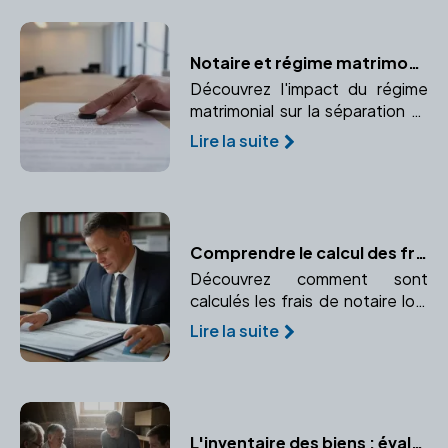
Notaire et régime matrimonial : Quelles conséquences lors d'un divorce ?
Découvrez l'impact du régime
matrimonial sur la séparation et
comment un notaire peut vous
Lire la suite
accompagner dans cette
étape.
Comprendre le calcul des frais de notaire lors d'une transaction immobilière
Découvrez comment sont
calculés les frais de notaire lors
d'une transaction immobilière.
Lire la suite
Comprendre les taxes et
émoluments pour une
transparence totale des coûts.
L'inventaire des biens : évaluer le patrimoine du défunt