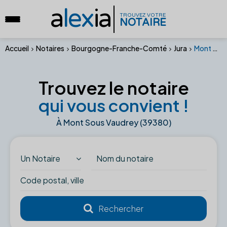
a
lex
ia
TROUVEZ VOTRE
NOTAIRE
Accueil
Notaires
Bourgogne-Franche-Comté
Jura
Mont Sous Vaudrey (39380)
Trouvez le notaire
qui vous convient !
À Mont Sous Vaudrey (39380)
Un Notaire