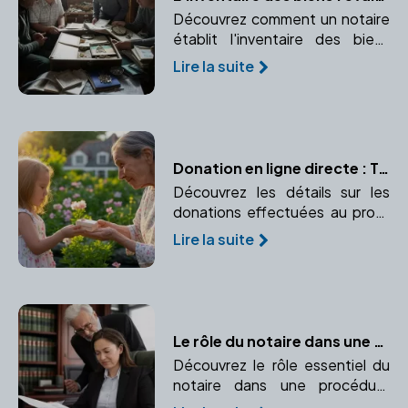
Découvrez comment un notaire
établit l'inventaire des biens
pour une succession et
Lire la suite
pourquoi un inventaire précis
est crucial pour une répartition
équitable du patrimoine.
Donation en ligne directe : Tout ce que vous devez savoir
Découvrez les détails sur les
donations effectuées au profit
des descendants, avec leurs
Lire la suite
implications fiscales. Apprenez
les avantages et abattements
pour la ligne directe.
Le rôle du notaire dans une procédure d'adoption
Découvrez le rôle essentiel du
notaire dans une procédure
d'adoption, de la rédaction des