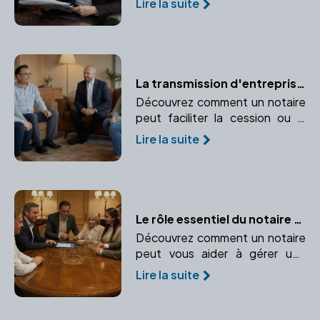
Lire la suite
documents à leur validation.
La transmission d'entreprise : un processus maîtrisé avec un notaire
Découvrez comment un notaire
peut faciliter la cession ou la
transmission de votre
Lire la suite
entreprise. Conseils sur les
aspects juridiques et fiscaux de
la transmission.
Le rôle essentiel du notaire dans la gestion des successions complexes
Découvrez comment un notaire
peut vous aider à gérer une
succession complexe, protéger
Lire la suite
vos héritiers et éviter les
conflits.