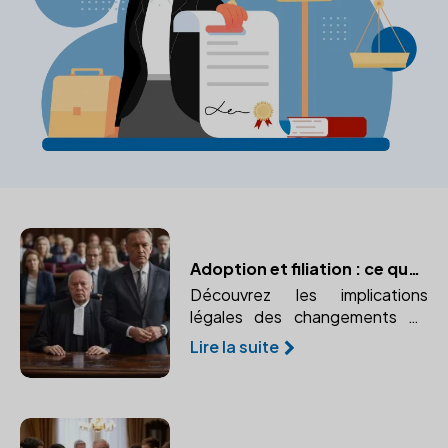
Adoption et filiation : ce que dit la loi
Découvrez les implications
légales des changements de
filiation après l'adoption.
Lire la suite
Comprendre les liens de
parenté créés ou modifiés par
l'adoption.