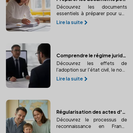
Découvrez les documents
essentiels à préparer pour une
adoption réussie et sécurisée
Lire la suite
juridiquement. Faites appel à un
notaire pour vous accompagner
dans cette démarche.
Comprendre le régime juridique de l'adopté et ses changements
Découvrez les effets de
l'adoption sur l'état civil, le nom,
et les droits de l'enfant adopté.
Lire la suite
Comprendre l'impact de
l'adoption sur l'identité et les
droits de l'enfant.
Régularisation des actes d'adoption à l'étranger : un guide pratique
Découvrez le processus de
reconnaissance en France
d'une adoption prononcée à