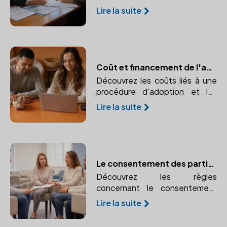
plénière, leurs implications
Lire la suite
juridiques et leurs particularités.
Un guide pour vous aider à
comprendre les enjeux de
l'adoption.
Coût et financement de l'adoption : Prévisions budgétaires et aides financières
Découvrez les coûts liés à une
procédure d'adoption et les
différentes possibilités de
Lire la suite
financement. Informez-vous sur
les prévisions budgétaires et les
aides financières disponibles.
Le consentement des parties à l'adoption : obligations et formalités
Découvrez les règles
concernant le consentement
des parents biologiques ou du
Lire la suite
futur adopté lors d'une
adoption. Comprendre les