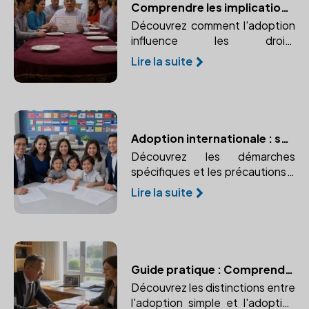
Comprendre les implications de l'adoption sur la succession
Découvrez comment l'adoption
influence les droits
successoraux et pourquoi il est
Lire la suite
essentiel de consulter un
notaire pour naviguer dans ce
processus complexe.
Adoption internationale : spécificités et précautions
Découvrez les démarches
spécifiques et les précautions à
prendre pour une adoption à
Lire la suite
l'étranger. Comprendre le rôle
crucial du notaire dans une
adoption internationale.
Guide pratique : Comprendre les différents types d'adoption
Découvrez les distinctions entre
l'adoption simple et l'adoption