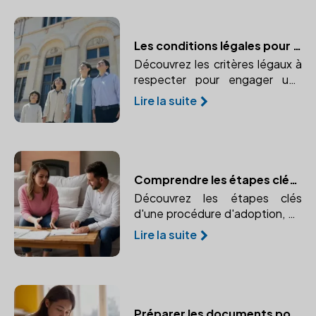
obligations et formalités pour le
consentement des parties
concernées.
Les conditions légales pour adopter en France
Découvrez les critères légaux à
respecter pour engager une
procédure d'adoption en
Lire la suite
France. Informez-vous sur l'âge,
le statut marital et autres
critères exigés par la loi.
Comprendre les étapes clés d'une procédure d'adoption
Découvrez les étapes clés
d'une procédure d'adoption, de
la demande initiale à la décision
Lire la suite
finale. Comprendre les
formalités nécessaires pour une
adoption réussie.
Préparer les documents pour une adoption réussie