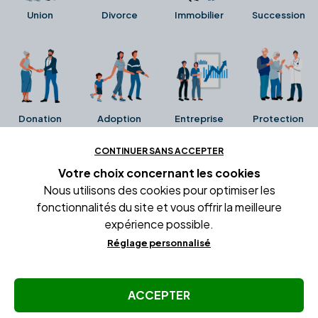
Union
Divorce
Immobilier
Succession
Donation
Adoption
Entreprise
Protection
CONTINUER SANS ACCEPTER
Ces avis proviennent directement de la fiche Google
Votre choix concernant
les cookies
Business de l'office notarial. Ils n'ont ni été collectés ni
Nous utilisons des cookies pour optimiser les
été vérifiés par Alexia.fr.
fonctionnalités du site et vous offrir la meilleure
expérience possible.
Réglage personnalisé
Conditions générales d'utilisation
Mentions légales
Gestion des cookies
ACCEPTER
© Copyright Alexia Notaire 2026