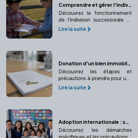
Comprendre et gérer l'indivision successorale avec l'aide d'un notaire
Découvrez le fonctionnement
de l'indivision successorale et
comment un notaire peut vous
Lire la suite
aider à gérer cette situation
complexe.
Donation d'un bien immobilier : Comment procéder ?
Découvrez les étapes et
précautions à prendre pour une
donation immobilière sécurisée.
Lire la suite
Comprenez le rôle crucial du
notaire dans ce processus.
Adoption internationale : spécificités et précautions
Découvrez les démarches
spécifiques et les précautions à