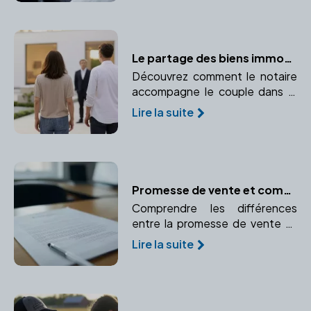
Le partage des biens immobiliers en cas de divorce : le rôle du notaire
Découvrez comment le notaire
accompagne le couple dans le
partage des biens communs,
Lire la suite
notamment les biens
immobiliers, lors d'un divorce.
Promesse de vente et compromis de vente : le rôle essentiel du notaire
Comprendre les différences
entre la promesse de vente et
le compromis de vente et le rôle
Lire la suite
crucial du notaire dans ces
avant-contrats.