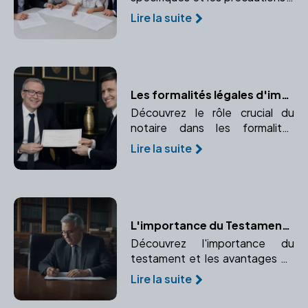
prendre pour une adoption à
Lire la suite
l'étranger. Comprendre le rôle
crucial du notaire dans une
adoption internationale.
Les formalités légales d'immatriculation avec un notaire
Découvrez le rôle crucial du
notaire dans les formalités
d'immatriculation de votre
Lire la suite
entreprise. Apprenez comment
un notaire peut vous aider à
naviguer dans ce processus
complexe.
L'importance du Testament et les Avantages de le Rédiger avec un Notaire
Découvrez l'importance du
testament et les avantages de
le rédiger avec un notaire pour
Lire la suite
éviter les litiges.