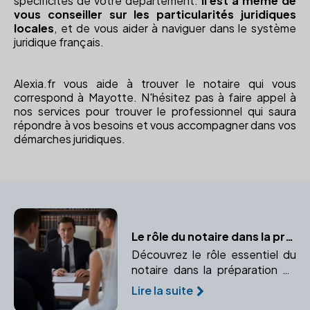
spécificités de votre département.
Il est à même de
vous conseiller sur les particularités juridiques
locales
, et de vous aider à naviguer dans le système
juridique français.
Alexia.fr vous aide à trouver le notaire qui vous
correspond à Mayotte. N'hésitez pas à faire appel à
nos services pour trouver le professionnel qui saura
répondre à vos besoins et vous accompagner dans vos
démarches juridiques.
Le rôle du notaire dans la préparation du contrat de mariage
Découvrez le rôle essentiel du
notaire dans la préparation de
votre contrat de mariage.
Lire la suite