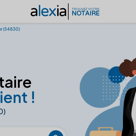
a
lex
ia
TROUVEZ VOTRE
NOTAIRE
er (54830)
taire
ient !
0)