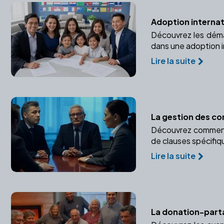
Adoption internati
Découvrez les démar
dans une adoption i
Lire la suite
La gestion des con
Découvrez comment un
de clauses spécifiq
Lire la suite
La donation-partag