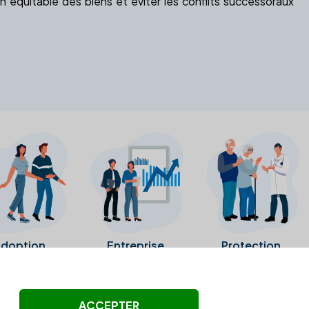
 équitable des biens et éviter les conflits successoraux
doption
Entreprise
Protection
ollectés ni été vérifiés par Alexia.fr.
ACCEPTER