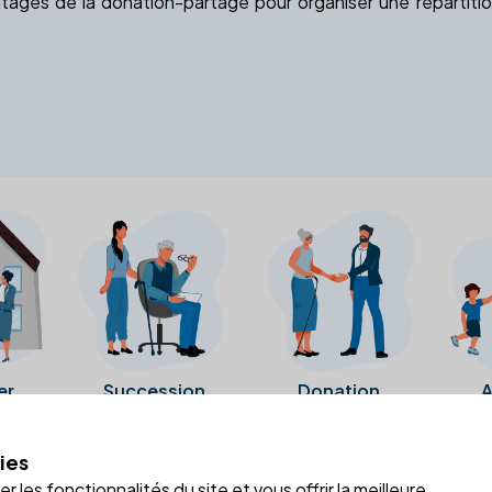
ages de la donation-partage pour organiser une répartition
er
Succession
Donation
A
ies
a fiche Google Business de l'office notarial. Ils n'ont ni été c
 les fonctionnalités du site et vous offrir la meilleure