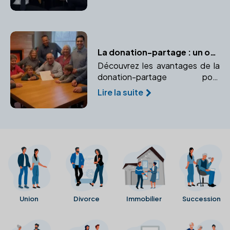
entreprise. Apprenez comment
un notaire peut vous aider à
naviguer dans ce processus
complexe.
La donation-partage : un outil efficace pour prévenir les conflits successoraux
Découvrez les avantages de la
donation-partage pour
organiser une répartition
Lire la suite
équitable des biens et éviter les
conflits successoraux futurs.
Union
Divorce
Immobilier
Succession