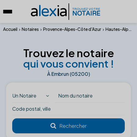
a
lex
ia
TROUVEZ VOTRE
NOTAIRE
Accueil
Notaires
Provence-Alpes-Côte d'Azur
Hautes-Alpes
Trouvez le notaire
qui vous convient !
À Embrun (05200)
Un Notaire