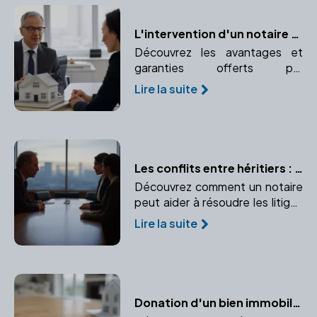
L'intervention d'un notaire dans votre projet immobilier : avantages et garanties
Découvrez les avantages et
garanties offerts par
l'intervention d'un notaire dans
Lire la suite
votre projet immobilier.
Confiance et expertise juridique
au rendez-vous.
Les conflits entre héritiers : le rôle du notaire comme médiateur
Découvrez comment un notaire
peut aider à résoudre les litiges
lors d'une succession et éviter
Lire la suite
des procédures longues et
coûteuses.
Donation d'un bien immobilier : Comment procéder ?