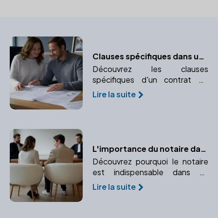
Clauses spécifiques dans un contrat de mariage
Découvrez les clauses
spécifiques d'un contrat de
mariage et pourquoi faire appel
Lire la suite
à un notaire est indispensable.
L'importance du notaire dans un divorce par consentement mutuel
Découvrez pourquoi le notaire
est indispensable dans un
divorce par consentement
Lire la suite
mutuel et comment il garantit la
légalité et l'équité de la
convention.