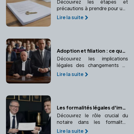
Découvrez les étapes et
précautions à prendre pour une
donation immobilière sécurisée.
Lire la suite
Comprenez le rôle crucial du
notaire dans ce processus.
Adoption et filiation : ce que dit la loi
Découvrez les implications
légales des changements de
filiation après l'adoption.
Lire la suite
Comprendre les liens de
parenté créés ou modifiés par
l'adoption.
Les formalités légales d'immatriculation avec un notaire
Découvrez le rôle crucial du
notaire dans les formalités
d'immatriculation de votre
Lire la suite