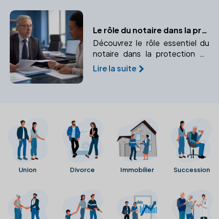
Le rôle du notaire dans la protection juridique
Découvrez le rôle essentiel du
notaire dans la protection de
vos droits et la sécurité de vos
Lire la suite
proches. Un expert pour
prévenir et gérer les imprévus
juridiques.
Union
Divorce
Immobilier
Succession