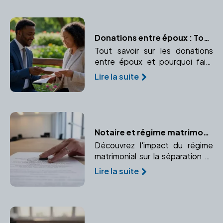
Donations entre époux : Tout ce qu’il faut savoir
Tout savoir sur les donations
entre époux et pourquoi faire
appel à un notaire est essentiel.
Lire la suite
Notaire et régime matrimonial : Quelles conséquences lors d'un divorce ?
Découvrez l'impact du régime
matrimonial sur la séparation et
comment un notaire peut vous
Lire la suite
accompagner dans cette
étape.