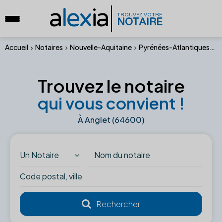
a
lex
ia
TROUVEZ VOTRE
NOTAIRE
Accueil
Notaires
Nouvelle-Aquitaine
Pyrénées-Atlantiques
A
Trouvez le notaire
qui vous convient !
À Anglet (64600)
Un Notaire