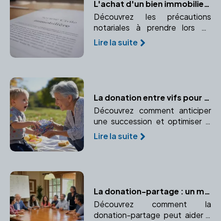
L'achat d'un bien immobilier à plusieurs : les précautions notariales à prendre
Découvrez les précautions
notariales à prendre lors de
l'achat d'un bien immobilier à
Lire la suite
plusieurs. Conseils pour un
achat en indivision ou en SCI.
La donation entre vifs pour optimiser la transmission de patrimoine
Découvrez comment anticiper
une succession et optimiser la
transmission de votre
Lire la suite
patrimoine grâce à la donation
entre vifs. Un moyen efficace
de réduire les droits de
succession tout en aidant vos
proches.
La donation-partage : un moyen efficace d'éviter les conflits familiaux
Découvrez comment la
donation-partage peut aider à