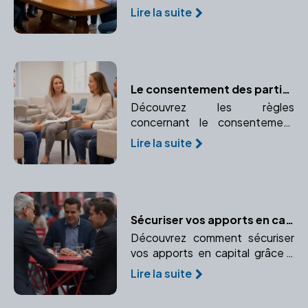
assurer une transmission
Lire la suite
équitable du patrimoine et
prévenir les conflits familiaux.
Le consentement des parties à l'adoption : obligations et formalités
Découvrez les règles
concernant le consentement
des parents biologiques ou du
Lire la suite
futur adopté lors d'une
adoption. Comprendre les
obligations et formalités pour le
consentement des parties
concernées.
Sécuriser vos apports en capital : l'importance de faire appel à un notaire
Découvrez comment sécuriser
vos apports en capital grâce à
l'expertise d'un notaire.
Lire la suite
Apprenez à protéger vos biens
personnels et professionnels.