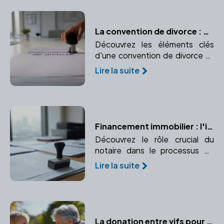
La convention de divorce : Contenu et validation
Découvrez les éléments clés
d'une convention de divorce et
les étapes pour sa validation par
Lire la suite
un notaire.
Financement immobilier : l'importance du notaire
Découvrez le rôle crucial du
notaire dans le processus de
financement immobilier, de
Lire la suite
l'authentification des actes de
prêt à la garantie des
transactions.
La donation entre vifs pour optimiser la transmission de patrimoine