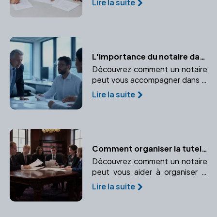
Lire la suite
l'étranger. Comprendre le rôle
crucial du notaire dans une
adoption internationale.
L'importance du notaire dans la création d'entreprise
Découvrez comment un notaire
peut vous accompagner dans la
création de votre entreprise, du
Lire la suite
choix du statut juridique à la
rédaction des statuts.
Comment organiser la tutelle ou la curatelle avec un notaire
Découvrez comment un notaire
peut vous aider à organiser la
tutelle ou la curatelle pour
Lire la suite
protéger les personnes
vulnérables.