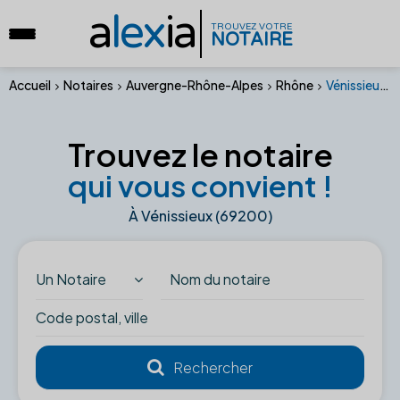
a
lex
ia
TROUVEZ VOTRE
NOTAIRE
Accueil
Notaires
Auvergne-Rhône-Alpes
Rhône
Vénissieux (69200)
Trouvez le notaire
qui vous convient !
À Vénissieux (69200)
Un Notaire