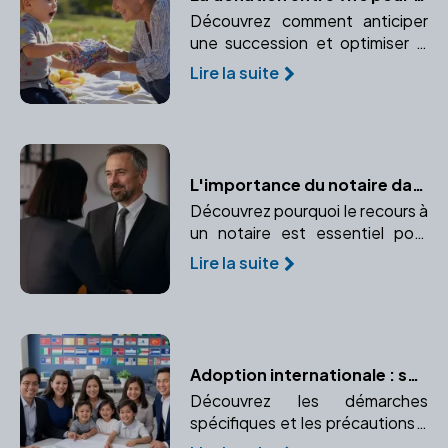
Découvrez comment anticiper
une succession et optimiser la
transmission de votre
Lire la suite
patrimoine grâce à la donation
entre vifs. Un moyen efficace
de réduire les droits de
succession tout en aidant vos
proches.
L'importance du notaire dans une donation : conseils et sécurité
Découvrez pourquoi le recours à
un notaire est essentiel pour
sécuriser et optimiser une
Lire la suite
donation. Apprenez-en plus sur
l'accompagnement juridique et
l'enregistrement des actes.
Adoption internationale : spécificités et précautions
Découvrez les démarches
spécifiques et les précautions à
prendre pour une adoption à