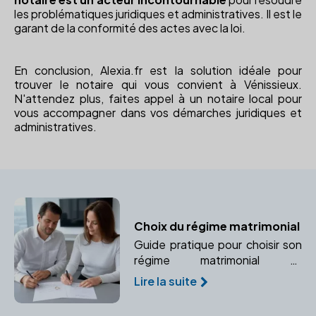
les problématiques juridiques et administratives. Il est le
garant de la conformité des actes avec la loi.
En conclusion, Alexia.fr est la solution idéale pour
trouver le notaire qui vous convient à Vénissieux.
N'attendez plus, faites appel à un notaire local pour
vous accompagner dans vos démarches juridiques et
administratives.
Choix du régime matrimonial
Guide pratique pour choisir son
régime matrimonial et
comprendre les implications
Lire la suite
juridiques avec l'aide d'un
notaire.