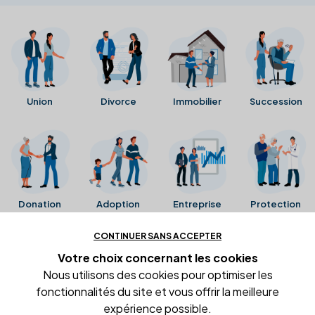
Union
Divorce
Immobilier
Succession
Donation
Adoption
Entreprise
Protection
CONTINUER SANS ACCEPTER
Ces avis proviennent directement de la fiche Google
Votre choix concernant
les cookies
Business de l'office notarial. Ils n'ont ni été collectés ni
Nous utilisons des cookies pour optimiser les
été vérifiés par Alexia.fr.
fonctionnalités du site et vous offrir la meilleure
expérience possible.