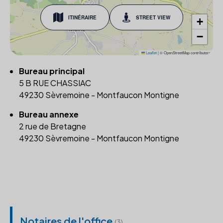
ITINÉRAIRE
STREET VIEW
+
−
Leaflet
|
© OpenStreetMap contributors
Bureau principal
5 B RUE CHASSIAC
49230 Sèvremoine - Montfaucon Montigne
Bureau annexe
2 rue de Bretagne
49230 Sèvremoine - Montfaucon Montigne
Notaires de l'office
(3)