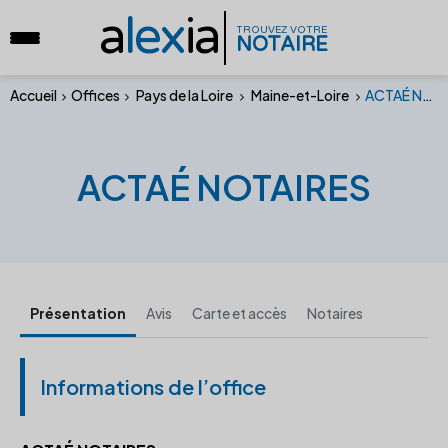
a
lex
ia
TROUVEZ VOTRE
NOTAIRE
Accueil
Offices
Pays de la Loire
Maine-et-Loire
ACTAÉ NOTAIRES
ACTAÉ NOTAIRES
Présentation
Avis
Carte et accès
Notaires
Informations de l’office