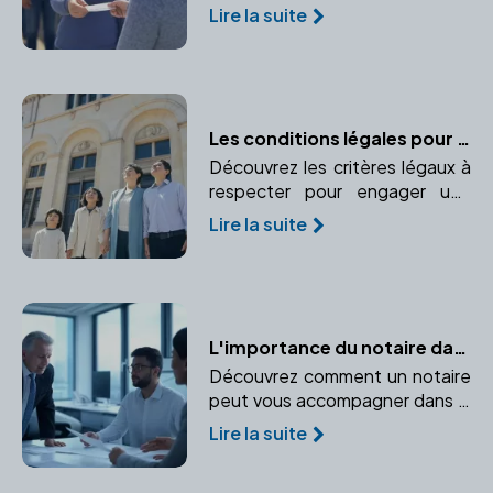
tout en bénéficiant
Lire la suite
d'avantages fiscaux. Apprenez
l'importance du rôle du notaire
dans ce processus.
Les conditions légales pour adopter en France
Découvrez les critères légaux à
respecter pour engager une
procédure d'adoption en
Lire la suite
France. Informez-vous sur l'âge,
le statut marital et autres
critères exigés par la loi.
L'importance du notaire dans la création d'entreprise
Découvrez comment un notaire
peut vous accompagner dans la
création de votre entreprise, du
Lire la suite
choix du statut juridique à la
rédaction des statuts.