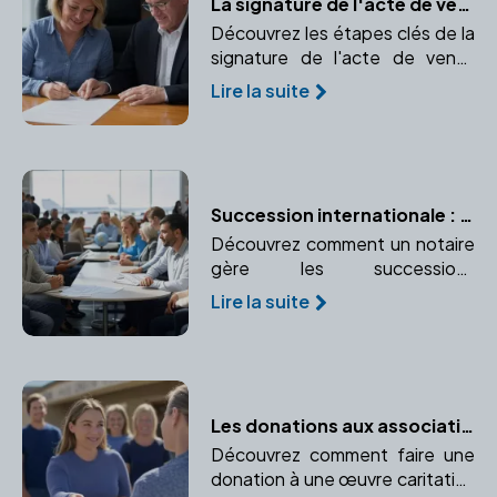
La signature de l'acte de vente définitif : Transfert de propriété en toute sécurité
Découvrez les étapes clés de la
signature de l'acte de vente
définitif et l'importance d'un
Lire la suite
notaire dans ce processus.
Succession internationale : les spécificités à connaître
Découvrez comment un notaire
gère les successions
internationales et pourquoi son
Lire la suite
expertise est essentielle.
Les donations aux associations ou fondations : bénéficier d'avantages fiscaux
Découvrez comment faire une
donation à une œuvre caritative