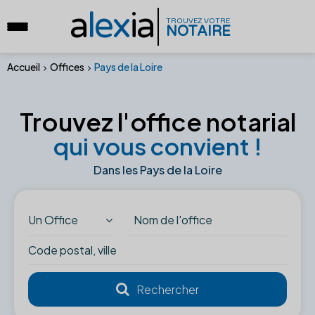
a
lex
ia
TROUVEZ VOTRE
NOTAIRE
Accueil
Offices
Pays de la Loire
Trouvez l'office notarial
qui vous convient !
Dans les Pays de la Loire
Un Office