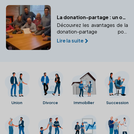
La donation-partage : un outil efficace pour prévenir les conflits successoraux
Découvrez les avantages de la
donation-partage pour
organiser une répartition
Lire la suite
équitable des biens et éviter les
conflits successoraux futurs.
Union
Divorce
Immobilier
Succession