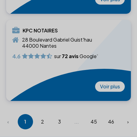
KPC NOTAIRES
28 Boulevard Gabriel Guist'hau
44000 Nantes
4.6
sur
72 avis
Google
Voir plus
‹
1
2
3
...
45
46
›