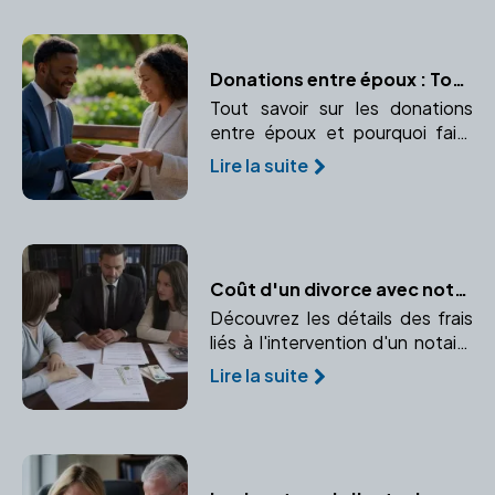
Donations entre époux : Tout ce qu’il faut savoir
Tout savoir sur les donations
entre époux et pourquoi faire
appel à un notaire est essentiel.
Lire la suite
Coût d'un divorce avec notaire : Décryptage
Découvrez les détails des frais
liés à l'intervention d'un notaire
en cas de divorce. Comprendre
Lire la suite
les honoraires, frais
d'enregistrement et partage
des biens.