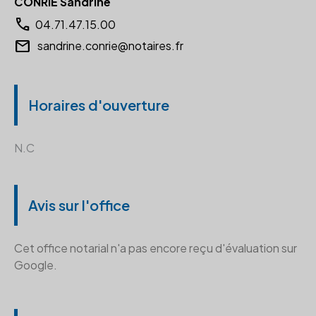
CONRIÉ Sandrine
call
04.71.47.15.00
email
sandrine.conrie@notaires.fr
Horaires d'ouverture
N.C
Avis sur l'office
Cet office notarial n'a pas encore reçu d'évaluation sur
Google.