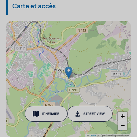
Carte et accès
ITINÉRAIRE
STREET VIEW
+
−
Leaflet
|
© OpenStreetMap contributors