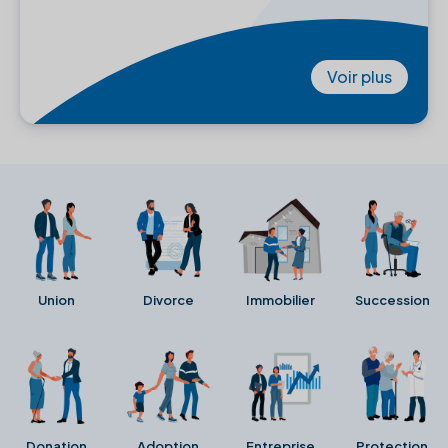
Voir plus
Union
Divorce
Immobilier
Succession
Donation
Adoption
Entreprise
Protection