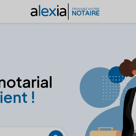
a
lex
ia
TROUVEZ VOTRE
NOTAIRE
notarial
ient !